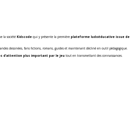
ve la société
Kidscode
qui y présente la première
plateforme ludoéducative issue de
andes dessinées, fans fictions, romans, guides et maintenant décliné en outil pédagogique.
s d’attention plus important par le jeu
tout en transmettant des connaissances.