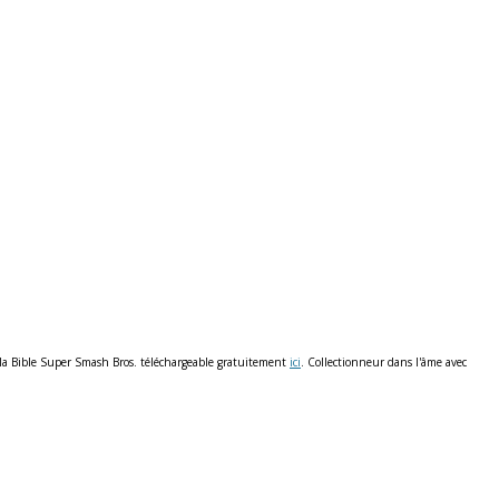
is la Bible Super Smash Bros. téléchargeable gratuitement
ici
. Collectionneur dans l'âme avec