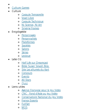
Culture Games
Culture
Capsule Temporelle
Voxel Libre
Capsule Technique
Ni Science, Ni Art
Singing Frames
Encyclopédie
Personnages
Personnalités
Plateformes
Sociétés
Salons
Séries
Lexique
Labo
CG
Half Life sur Dreamcast
Bible Super Smash Bros.
Site Les allumés du Kart
Concours
Events
All-Stars
Quiz
Liens
utiles
Agence Française pour le Jeu Vidéo
CNC : Fond d'Aide au Jeu Vidéo
Conservatoire National du Jeu Vidéo
France Esports
FullSet
MO5