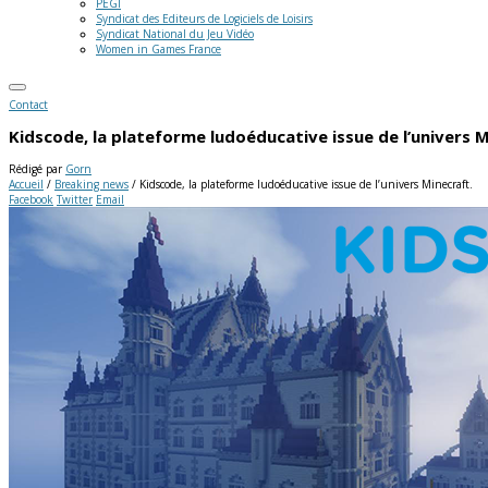
PEGI
Syndicat des Editeurs de Logiciels de Loisirs
Syndicat National du Jeu Vidéo
Women in Games France
Contact
Kidscode, la plateforme ludoéducative issue de l’univers M
Rédigé par
Gorn
Accueil
/
Breaking news
/
Kidscode, la plateforme ludoéducative issue de l’univers Minecraft.
Facebook
Twitter
Email