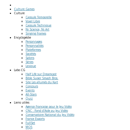
Culture Games
Culture
Capsule Temporelle
Voxel Libre
Capsule Technique
Ni Science, Ni Art
Singing Frames
Encyclopédie
Personnages
Personnalités
Plateformes
Sociétés
Salons
Séries
Lexique
Labo
CG
Half Life sur Dreamcast
Bible Super Smash Bros.
Site Les allumés du Kart
Concours
Events
All-Stars
Quiz
Liens
utiles
Agence Française pour le Jeu Vidéo
CNC : Fond d'Aide au Jeu Vidéo
Conservatoire National du Jeu Vidéo
France Esports
FullSet
MO5