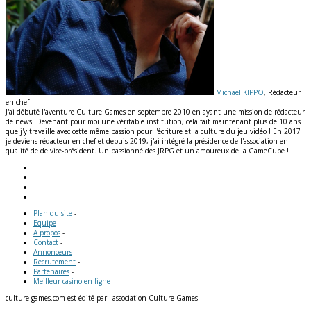
Michaël KIPPO
, Rédacteur
en chef
J'ai débuté l'aventure Culture Games en septembre 2010 en ayant une mission de rédacteur
de news. Devenant pour moi une véritable institution, cela fait maintenant plus de 10 ans
que j'y travaille avec cette même passion pour l'écriture et la culture du jeu vidéo ! En 2017
je deviens rédacteur en chef et depuis 2019, j'ai intégré la présidence de l'association en
qualité de de vice-président. Un passionné des JRPG et un amoureux de la GameCube !
Plan du site
-
Equipe
-
A propos
-
Contact
-
Annonceurs
-
Recrutement
-
Partenaires
-
Meilleur casino en ligne
culture-games.com est édité par l'association Culture Games