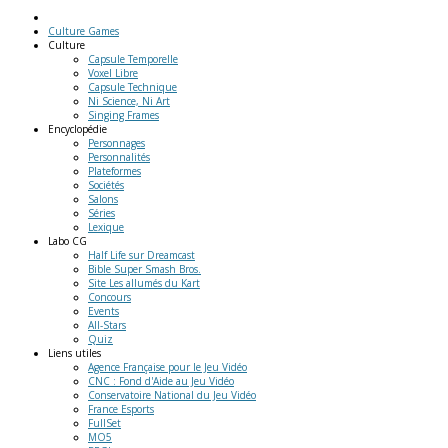
Culture Games
Culture
Capsule Temporelle
Voxel Libre
Capsule Technique
Ni Science, Ni Art
Singing Frames
Encyclopédie
Personnages
Personnalités
Plateformes
Sociétés
Salons
Séries
Lexique
Labo
CG
Half Life sur Dreamcast
Bible Super Smash Bros.
Site Les allumés du Kart
Concours
Events
All-Stars
Quiz
Liens
utiles
Agence Française pour le Jeu Vidéo
CNC : Fond d'Aide au Jeu Vidéo
Conservatoire National du Jeu Vidéo
France Esports
FullSet
MO5