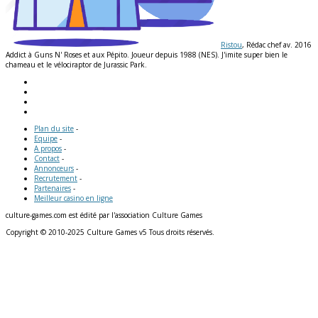
Ristou
, Rédac chef av. 2016
Addict à Guns N' Roses et aux Pépito. Joueur depuis 1988 (NES). J'imite super bien le
chameau et le vélociraptor de Jurassic Park.
Plan du site
-
Equipe
-
A propos
-
Contact
-
Annonceurs
-
Recrutement
-
Partenaires
-
Meilleur casino en ligne
culture-games.com est édité par l'association Culture Games
Copyright © 2010-2025 Culture Games v5 Tous droits réservés.