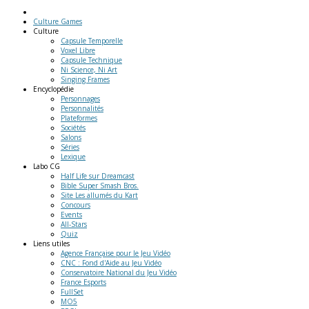
Culture Games
Culture
Capsule Temporelle
Voxel Libre
Capsule Technique
Ni Science, Ni Art
Singing Frames
Encyclopédie
Personnages
Personnalités
Plateformes
Sociétés
Salons
Séries
Lexique
Labo
CG
Half Life sur Dreamcast
Bible Super Smash Bros.
Site Les allumés du Kart
Concours
Events
All-Stars
Quiz
Liens
utiles
Agence Française pour le Jeu Vidéo
CNC : Fond d'Aide au Jeu Vidéo
Conservatoire National du Jeu Vidéo
France Esports
FullSet
MO5