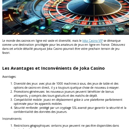
Le monde des casinos en ligne est vaste et diversifié, mais le
Joka Casino VIP
se démarque
comme une destination privilégiée pour les amateurs de jeux en ligne en France. Découvrez
dans cet article détaillé pourquoi Joka Casino pourrait être votre prochain terrain de jeu
favori.
Les Avantages et Inconvénients de Joka Casino
Avantages:
Diversité des jeux: avec plus de 1000 machines à sous, des jeux de table et des
options de casino en direct, il y a toujours quelque chose de nouveau à essayer.
Promotions généreuses: les nouveaux joueurs peuvent bénéficier de bonus
attrayants, y compris des tours gratuits et des matchs de dépôt.
Compatibilité mobile: jouez en déplacement grâce à une plateforme parfaitement
optimisée pour les appareils mobiles.
Sécurité renforcée: protégé par un cryptage SSL avancé pour garantir la sécurité et la
confidentialité des données des joueurs.
Inconvénients:
Restrictions géographiques: certains jeux peuvent ne pas être disponibles dans