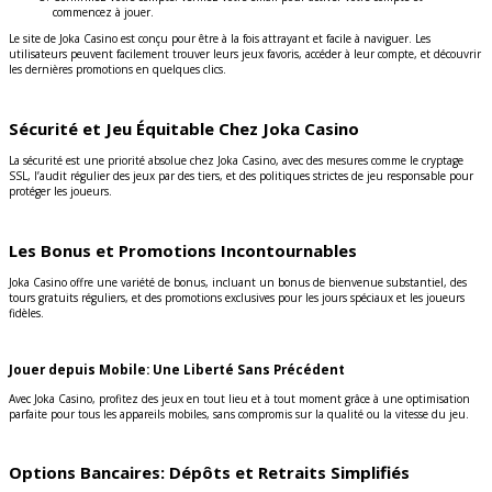
commencez à jouer.
Le site de Joka Casino est conçu pour être à la fois attrayant et facile à naviguer. Les
utilisateurs peuvent facilement trouver leurs jeux favoris, accéder à leur compte, et découvrir
les dernières promotions en quelques clics.
Sécurité et Jeu Équitable Chez Joka Casino
La sécurité est une priorité absolue chez Joka Casino, avec des mesures comme le cryptage
SSL, l’audit régulier des jeux par des tiers, et des politiques strictes de jeu responsable pour
protéger les joueurs.
Les Bonus et Promotions Incontournables
Joka Casino offre une variété de bonus, incluant un bonus de bienvenue substantiel, des
tours gratuits réguliers, et des promotions exclusives pour les jours spéciaux et les joueurs
fidèles.
Jouer depuis Mobile: Une Liberté Sans Précédent
Avec Joka Casino, profitez des jeux en tout lieu et à tout moment grâce à une optimisation
parfaite pour tous les appareils mobiles, sans compromis sur la qualité ou la vitesse du jeu.
Options Bancaires: Dépôts et Retraits Simplifiés