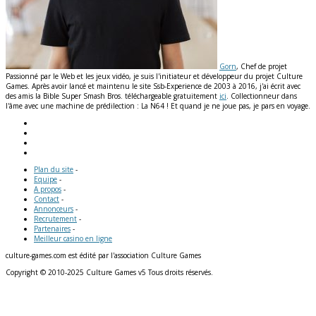
Gorn
, Chef de projet
Passionné par le Web et les jeux vidéo, je suis l'initiateur et développeur du projet Culture
Games. Après avoir lancé et maintenu le site Ssb-Experience de 2003 à 2016, j'ai écrit avec
des amis la Bible Super Smash Bros. téléchargeable gratuitement
ici
. Collectionneur dans
l'âme avec une machine de prédilection : La N64 ! Et quand je ne joue pas, je pars en voyage.
Plan du site
-
Equipe
-
A propos
-
Contact
-
Annonceurs
-
Recrutement
-
Partenaires
-
Meilleur casino en ligne
culture-games.com est édité par l'association Culture Games
Copyright © 2010-2025 Culture Games v5 Tous droits réservés.