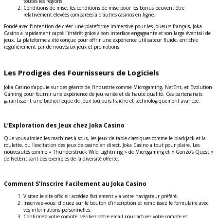
toutes les régions.
Conditions de mise: les conditions de mise pour les bonus peuvent être
relativement élevées comparées à d’autres casinos en ligne.
Fondé avec l’intention de créer une plateforme immersive pour les joueurs français, Joka
Casino a rapidement capté l’intérêt grâce à son interface engageante et son large éventail de
jeux. La plateforme a été conçue pour offrir une expérience utilisateur fluide, enrichie
régulièrement par de nouveaux jeux et promotions.
Les Prodiges des Fournisseurs de Logiciels
Joka Casino s’appuie sur des géants de l’industrie comme Microgaming, NetEnt, et Evolution
Gaming pour fournir une expérience de jeu variée et de haute qualité. Ces partenariats
garantissent une bibliothèque de jeux toujours fraîche et technologiquement avancée.
L’Exploration des Jeux chez Joka Casino
Que vous aimiez les machines à sous, les jeux de table classiques comme le blackjack et la
roulette, ou l’excitation des jeux de casino en direct, Joka Casino a tout pour plaire. Les
nouveautés comme « Thunderstruck Wild Lightning » de Microgaming et « Gonzo’s Quest »
de NetEnt sont des exemples de la diversité offerte.
Comment S’Inscrire Facilement au Joka Casino
Visitez le site officiel: accédez facilement via votre navigateur préféré.
Inscrivez-vous: cliquez sur le bouton d’inscription et remplissez le formulaire avec
vos informations personnelles.
Confirmez votre compte: vérifiez votre email pour activer votre compte et