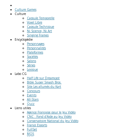
Culture Games
Culture
Capsule Temporelle
Voxel Libre
Capsule Technique
Ni Science, Ni Art
Singing Frames
Encyclopédie
Personnages
Personnalités
Plateformes
Sociétés
Salons
Séries
Lexique
Labo
CG
Half Life sur Dreamcast
Bible Super Smash Bros.
Site Les allumés du Kart
Concours
Events
All-Stars
Quiz
Liens
utiles
Agence Française pour le Jeu Vidéo
CNC : Fond d'Aide au Jeu Vidéo
Conservatoire National du Jeu Vidéo
France Esports
FullSet
MO5