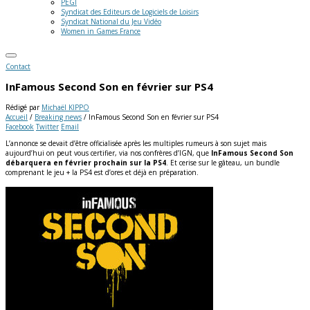
PEGI
Syndicat des Editeurs de Logiciels de Loisirs
Syndicat National du Jeu Vidéo
Women in Games France
Contact
InFamous Second Son en février sur PS4
Rédigé par
Michaël KIPPO
Accueil
/
Breaking news
/
InFamous Second Son en février sur PS4
Facebook
Twitter
Email
L’annonce se devait d’être officialisée après les multiples rumeurs à son sujet mais
aujourd’hui on peut vous certifier, via nos confrères d’IGN, que
InFamous Second Son
débarquera en février prochain sur la PS4
. Et cerise sur le gâteau, un bundle
comprenant le jeu + la PS4 est d’ores et déjà en préparation.