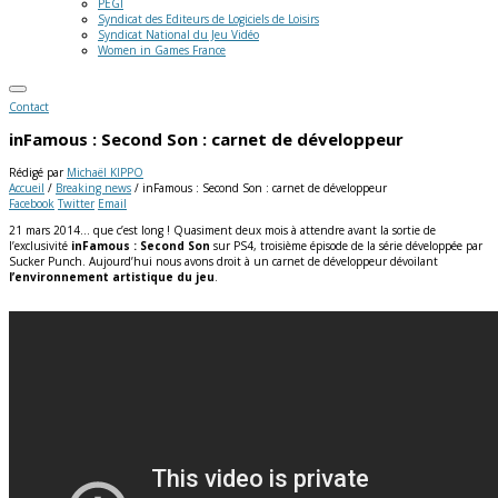
PEGI
Syndicat des Editeurs de Logiciels de Loisirs
Syndicat National du Jeu Vidéo
Women in Games France
Contact
inFamous : Second Son : carnet de développeur
Rédigé par
Michaël KIPPO
Accueil
/
Breaking news
/
inFamous : Second Son : carnet de développeur
Facebook
Twitter
Email
21 mars 2014… que c’est long ! Quasiment deux mois à attendre avant la sortie de
l’exclusivité
inFamous : Second Son
sur PS4, troisième épisode de la série développée par
Sucker Punch. Aujourd’hui nous avons droit à un carnet de développeur dévoilant
l’environnement artistique du jeu
.