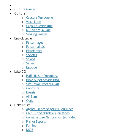
Culture Games
Culture
Capsule Temporelle
Voxel Libre
Capsule Technique
Ni Science, Ni Art
Singing Frames
Encyclopédie
Personnages
Personnalités
Plateformes
Sociétés
Salons
Séries
Lexique
Labo
CG
Half Life sur Dreamcast
Bible Super Smash Bros.
Site Les allumés du Kart
Concours
Events
All-Stars
Quiz
Liens
utiles
Agence Française pour le Jeu Vidéo
CNC : Fond d'Aide au Jeu Vidéo
Conservatoire National du Jeu Vidéo
France Esports
FullSet
MO5