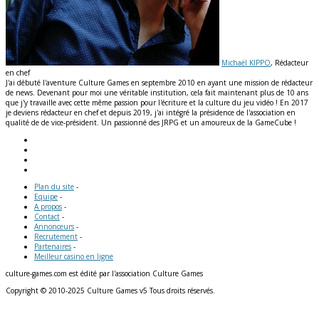
Michaël KIPPO
, Rédacteur
en chef
J'ai débuté l'aventure Culture Games en septembre 2010 en ayant une mission de rédacteur
de news. Devenant pour moi une véritable institution, cela fait maintenant plus de 10 ans
que j'y travaille avec cette même passion pour l'écriture et la culture du jeu vidéo ! En 2017
je deviens rédacteur en chef et depuis 2019, j'ai intégré la présidence de l'association en
qualité de de vice-président. Un passionné des JRPG et un amoureux de la GameCube !
Plan du site
-
Equipe
-
A propos
-
Contact
-
Annonceurs
-
Recrutement
-
Partenaires
-
Meilleur casino en ligne
culture-games.com est édité par l'association Culture Games
Copyright © 2010-2025 Culture Games v5 Tous droits réservés.