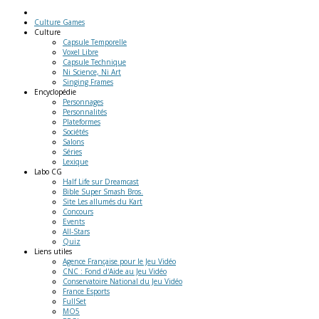
Culture Games
Culture
Capsule Temporelle
Voxel Libre
Capsule Technique
Ni Science, Ni Art
Singing Frames
Encyclopédie
Personnages
Personnalités
Plateformes
Sociétés
Salons
Séries
Lexique
Labo
CG
Half Life sur Dreamcast
Bible Super Smash Bros.
Site Les allumés du Kart
Concours
Events
All-Stars
Quiz
Liens
utiles
Agence Française pour le Jeu Vidéo
CNC : Fond d'Aide au Jeu Vidéo
Conservatoire National du Jeu Vidéo
France Esports
FullSet
MO5