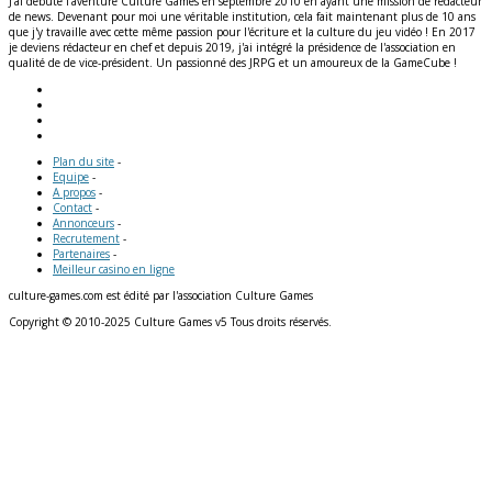
J'ai débuté l'aventure Culture Games en septembre 2010 en ayant une mission de rédacteur
de news. Devenant pour moi une véritable institution, cela fait maintenant plus de 10 ans
que j'y travaille avec cette même passion pour l'écriture et la culture du jeu vidéo ! En 2017
je deviens rédacteur en chef et depuis 2019, j'ai intégré la présidence de l'association en
qualité de de vice-président. Un passionné des JRPG et un amoureux de la GameCube !
Plan du site
-
Equipe
-
A propos
-
Contact
-
Annonceurs
-
Recrutement
-
Partenaires
-
Meilleur casino en ligne
culture-games.com est édité par l'association Culture Games
Copyright © 2010-2025 Culture Games v5 Tous droits réservés.