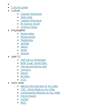
Culture Games
Culture
Capsule Temporelle
Voxel Libre
Capsule Technique
Ni Science, Ni Art
Singing Frames
Encyclopédie
Personnages
Personnalités
Plateformes
Sociétés
Salons
Séries
Lexique
Labo
CG
Half Life sur Dreamcast
Bible Super Smash Bros.
Site Les allumés du Kart
Concours
Events
All-Stars
Quiz
Liens
utiles
Agence Française pour le Jeu Vidéo
CNC : Fond d'Aide au Jeu Vidéo
Conservatoire National du Jeu Vidéo
France Esports
FullSet
MO5