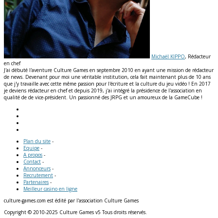
Michaël KIPPO
, Rédacteur
en chef
J'ai débuté l'aventure Culture Games en septembre 2010 en ayant une mission de rédacteur
de news. Devenant pour moi une véritable institution, cela fait maintenant plus de 10 ans
que j'y travaille avec cette même passion pour l'écriture et la culture du jeu vidéo ! En 2017
je deviens rédacteur en chef et depuis 2019, j'ai intégré la présidence de l'association en
qualité de de vice-président. Un passionné des JRPG et un amoureux de la GameCube !
Plan du site
-
Equipe
-
A propos
-
Contact
-
Annonceurs
-
Recrutement
-
Partenaires
-
Meilleur casino en ligne
culture-games.com est édité par l'association Culture Games
Copyright © 2010-2025 Culture Games v5 Tous droits réservés.