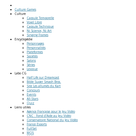
Culture Games
Culture
Capsule Temporelle
Voxel Libre
Capsule Technique
Ni Science, Ni Art
Singing Frames
Encyclopédie
Personnages
Personnalités
Plateformes
Sociétés
Salons
Séries
Lexique
Labo
CG
Half Life sur Dreamcast
Bible Super Smash Bros.
Site Les allumés du Kart
Concours
Events
All-Stars
Quiz
Liens
utiles
Agence Française pour le Jeu Vidéo
CNC : Fond d'Aide au Jeu Vidéo
Conservatoire National du Jeu Vidéo
France Esports
FullSet
MO5