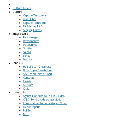
Culture Games
Culture
Capsule Temporelle
Voxel Libre
Capsule Technique
Ni Science, Ni Art
Singing Frames
Encyclopédie
Personnages
Personnalités
Plateformes
Sociétés
Salons
Séries
Lexique
Labo
CG
Half Life sur Dreamcast
Bible Super Smash Bros.
Site Les allumés du Kart
Concours
Events
All-Stars
Quiz
Liens
utiles
Agence Française pour le Jeu Vidéo
CNC : Fond d'Aide au Jeu Vidéo
Conservatoire National du Jeu Vidéo
France Esports
FullSet
MO5