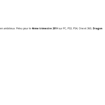
ien ambitieux. Prévu pour le
4ème trimestre 201
4 sur PC, PS3, PS4, One et 360,
Dragon