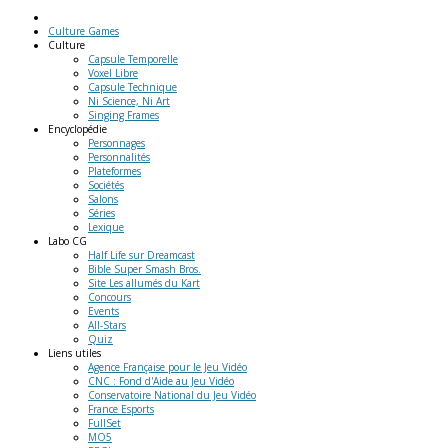
Culture Games
Culture
Capsule Temporelle
Voxel Libre
Capsule Technique
Ni Science, Ni Art
Singing Frames
Encyclopédie
Personnages
Personnalités
Plateformes
Sociétés
Salons
Séries
Lexique
Labo
CG
Half Life sur Dreamcast
Bible Super Smash Bros.
Site Les allumés du Kart
Concours
Events
All-Stars
Quiz
Liens
utiles
Agence Française pour le Jeu Vidéo
CNC : Fond d'Aide au Jeu Vidéo
Conservatoire National du Jeu Vidéo
France Esports
FullSet
MO5