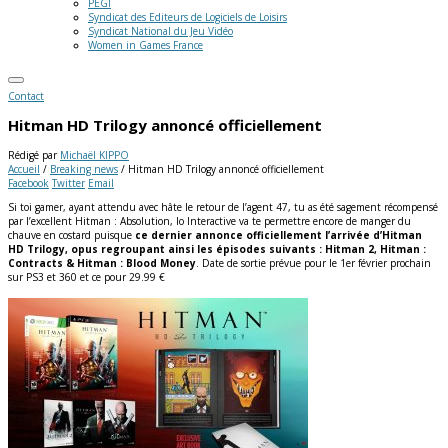
PEGI
Syndicat des Editeurs de Logiciels de Loisirs
Syndicat National du Jeu Vidéo
Women in Games France
Contact
Hitman HD Trilogy annoncé officiellement
Rédigé par
Michaël KIPPO
Accueil
/
Breaking news
/
Hitman HD Trilogy annoncé officiellement
Facebook
Twitter
Email
Si toi gamer, ayant attendu avec hâte le retour de l’agent 47, tu as été sagement récompensé
par l’excellent Hitman : Absolution, Io Interactive va te permettre encore de manger du
chauve en costard puisque
ce dernier annonce officiellement l’arrivée d’Hitman
HD Trilogy, opus regroupant ainsi les épisodes suivants : Hitman 2, Hitman :
Contracts & Hitman : Blood Money
.
Date de sortie prévue pour le 1er février prochain
sur PS3 et 360 et ce pour 29.99 €