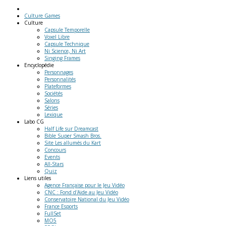
Culture Games
Culture
Capsule Temporelle
Voxel Libre
Capsule Technique
Ni Science, Ni Art
Singing Frames
Encyclopédie
Personnages
Personnalités
Plateformes
Sociétés
Salons
Séries
Lexique
Labo
CG
Half Life sur Dreamcast
Bible Super Smash Bros.
Site Les allumés du Kart
Concours
Events
All-Stars
Quiz
Liens
utiles
Agence Française pour le Jeu Vidéo
CNC : Fond d'Aide au Jeu Vidéo
Conservatoire National du Jeu Vidéo
France Esports
FullSet
MO5