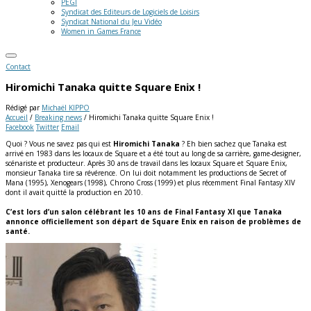
PEGI
Syndicat des Editeurs de Logiciels de Loisirs
Syndicat National du Jeu Vidéo
Women in Games France
Contact
Hiromichi Tanaka quitte Square Enix !
Rédigé par
Michaël KIPPO
Accueil
/
Breaking news
/
Hiromichi Tanaka quitte Square Enix !
Facebook
Twitter
Email
Quoi ? Vous ne savez pas qui est
Hiromichi Tanaka
? Eh bien sachez que Tanaka est
arrivé en 1983 dans les locaux de Square et a été tout au long de sa carrière, game-designer,
scénariste et producteur. Après 30 ans de travail dans les locaux Square et Square Enix,
monsieur Tanaka tire sa révérence. On lui doit notamment les productions de Secret of
Mana (1995), Xenogears (1998), Chrono Cross (1999) et plus récemment Final Fantasy XIV
dont il avait quitté la production en 2010.
C’est lors d’un salon célébrant les 10 ans de Final Fantasy XI que Tanaka
annonce officiellement son départ de Square Enix en raison de problèmes de
santé.