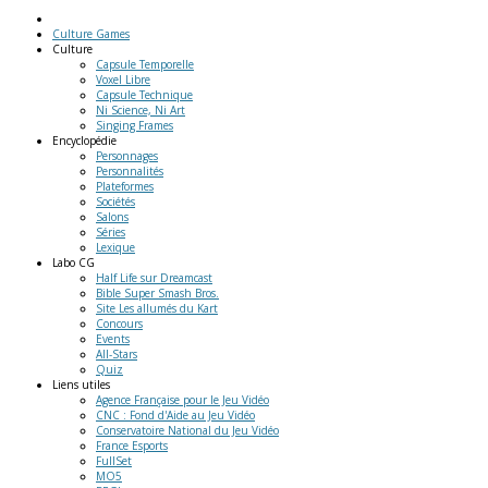
Culture Games
Culture
Capsule Temporelle
Voxel Libre
Capsule Technique
Ni Science, Ni Art
Singing Frames
Encyclopédie
Personnages
Personnalités
Plateformes
Sociétés
Salons
Séries
Lexique
Labo
CG
Half Life sur Dreamcast
Bible Super Smash Bros.
Site Les allumés du Kart
Concours
Events
All-Stars
Quiz
Liens
utiles
Agence Française pour le Jeu Vidéo
CNC : Fond d'Aide au Jeu Vidéo
Conservatoire National du Jeu Vidéo
France Esports
FullSet
MO5