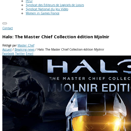
PEGI
Syndicat des Editeurs de Logiciels de Loisirs
Syndicat National du Jeu Vidéo
Women in Games France
Contact
Halo: The Master Chief Collection édition Mjolnir
Rédigé par
Master_Chef
Accueil
/
Breaking news
/
Halo: The Master Chief Collection édition Mjolnir
Facebook
Twitter
Email