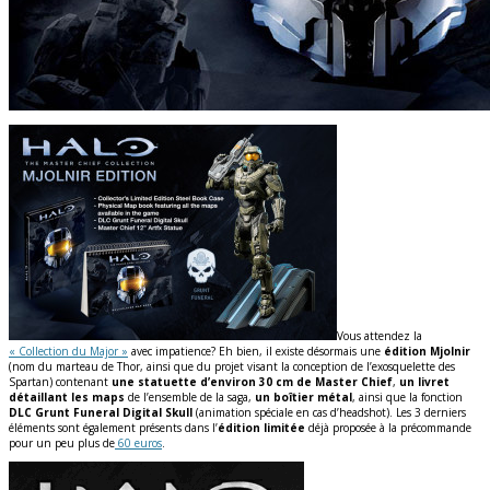
Vous attendez la
« Collection du Major »
avec impatience? Eh bien, il existe désormais une
édition Mjolnir
(nom du marteau de Thor, ainsi que du projet visant la conception de l’exosquelette des
Spartan) contenant
une statuette d’environ 30 cm de Master Chief
,
un livret
détaillant les maps
de l’ensemble de la saga,
un boîtier métal
, ainsi que la fonction
DLC Grunt Funeral Digital Skull
(animation spéciale en cas d’headshot). Les 3 derniers
éléments sont également présents dans l’
édition limitée
déjà proposée à la précommande
pour un peu plus de
60 euros
.