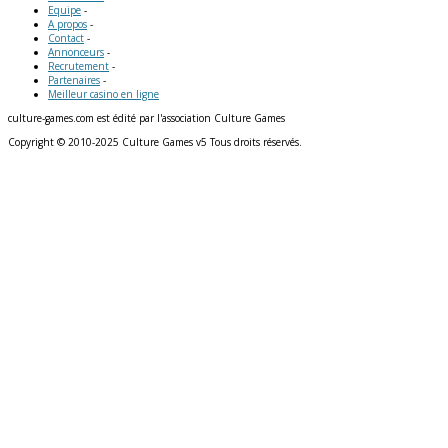
Equipe
-
A propos
-
Contact
-
Annonceurs
-
Recrutement
-
Partenaires
-
Meilleur casino en ligne
culture-games.com est édité par l'association Culture Games
Copyright © 2010-2025 Culture Games v5 Tous droits réservés.