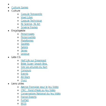
Culture Games
Culture
Capsule Temporelle
Voxel Libre
Capsule Technique
Ni Science, Ni Art
Singing Frames
Encyclopédie
Personnages
Personnalités
Plateformes
Sociétés
Salons
Séries
Lexique
Labo
CG
Half Life sur Dreamcast
Bible Super Smash Bros.
Site Les allumés du Kart
Concours
Events
All-Stars
Quiz
Liens
utiles
Agence Française pour le Jeu Vidéo
CNC : Fond d'Aide au Jeu Vidéo
Conservatoire National du Jeu Vidéo
France Esports
FullSet
MO5