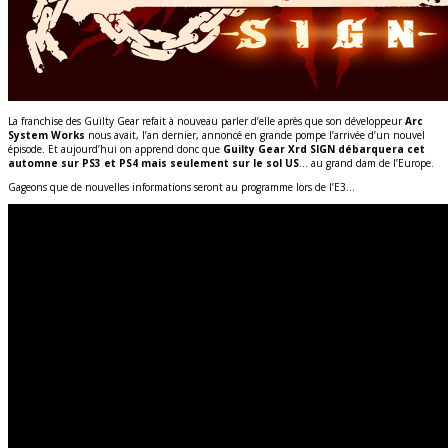
La franchise des Guilty Gear refait à nouveau parler d’elle après que son développeur
Arc
System Works
nous avait, l’an dernier, annoncé en grande pompe l’arrivée d’un nouvel
épisode. Et aujourd’hui on apprend donc que
Guilty Gear Xrd SIGN débarquera cet
automne sur PS3 et PS4 mais seulement sur le sol US
… au grand dam de l’Europe.
Gageons que de nouvelles informations seront au programme lors de l’E3…