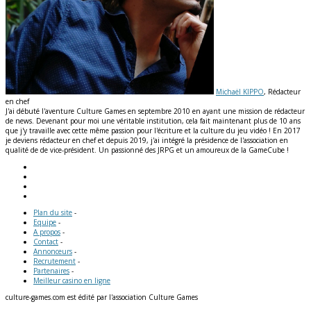
Michaël KIPPO
, Rédacteur
en chef
J'ai débuté l'aventure Culture Games en septembre 2010 en ayant une mission de rédacteur
de news. Devenant pour moi une véritable institution, cela fait maintenant plus de 10 ans
que j'y travaille avec cette même passion pour l'écriture et la culture du jeu vidéo ! En 2017
je deviens rédacteur en chef et depuis 2019, j'ai intégré la présidence de l'association en
qualité de de vice-président. Un passionné des JRPG et un amoureux de la GameCube !
Plan du site
-
Equipe
-
A propos
-
Contact
-
Annonceurs
-
Recrutement
-
Partenaires
-
Meilleur casino en ligne
culture-games.com est édité par l'association Culture Games