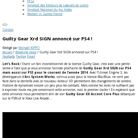
PEGI
Syndicat des Editeurs de Logiciels de Loisirs
Syndicat National du Jeu Vidéo
Women in Games France
Contact
Guilty Gear Xrd SIGN annoncé sur PS4 !
Rédigé par
Michaël KIPPO
Accueil
/
Breaking news
/
Guilty Gear Xrd SIGN annoncé sur PS4 !
Facebook
Twitter
Email
Let’s Rock
! Etant un fan inconditionnel de la licence Guilty Gear, c’est avec une petite
larme à l’oeil que je vous annonce l’arrivée prochaine de
Guilty Gear Xrd SIGN sur PS4
mais aussi sur PS3 pour le courant de l’année 2014
. Avec l’Unreal Engine 3, les
développeurs d’
Arc System Works
, connus aussi pour la licence BlazBlue, ne vont pas
faire dans la dentelle avec ce nouveau moteur 3D permettant des changements de caméra
histoire de dynamiser encore un peu plus les combats. Mais comme les mots ne suffisent pas
à exprimer toute ma joie concernant cette annonce, voici le premier trailer !
En espérant que
cette annonce nous permettent afin de voir
Guilty Gear XX Accent Core Plus
débarquer
sur le PSN et le Xbox Live Arcade…