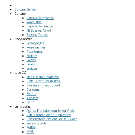
Culture Games
Culture
Capsule Temporelle
Voxel Libre
Capsule Technique
Ni Science, Ni Art
Singing Frames
Encyclopédie
Personnages
Personnalités
Plateformes
Sociétés
Salons
Séries
Lexique
Labo
CG
Half Life sur Dreamcast
Bible Super Smash Bros.
Site Les allumés du Kart
Concours
Events
All-Stars
Quiz
Liens
utiles
Agence Française pour le Jeu Vidéo
CNC : Fond d'Aide au Jeu Vidéo
Conservatoire National du Jeu Vidéo
France Esports
FullSet
MO5