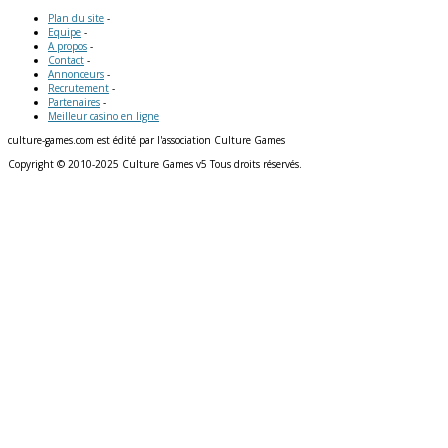
Plan du site
-
Equipe
-
A propos
-
Contact
-
Annonceurs
-
Recrutement
-
Partenaires
-
Meilleur casino en ligne
culture-games.com est édité par l'association Culture Games
Copyright © 2010-2025 Culture Games v5 Tous droits réservés.