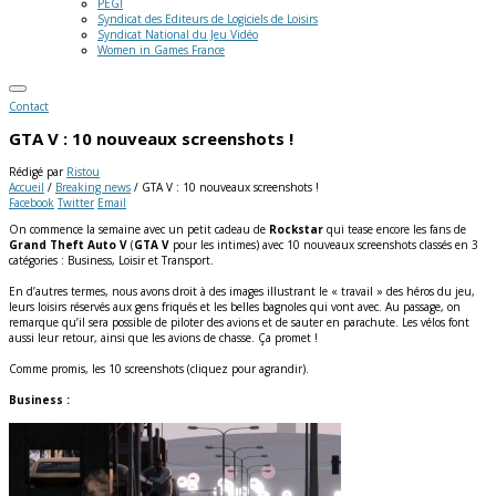
PEGI
Syndicat des Editeurs de Logiciels de Loisirs
Syndicat National du Jeu Vidéo
Women in Games France
Contact
GTA V : 10 nouveaux screenshots !
Rédigé par
Ristou
Accueil
/
Breaking news
/
GTA V : 10 nouveaux screenshots !
Facebook
Twitter
Email
On commence la semaine avec un petit cadeau de
Rockstar
qui tease encore les fans de
Grand Theft Auto V
(
GTA V
pour les intimes) avec 10 nouveaux screenshots classés en 3
catégories : Business, Loisir et Transport.
En d’autres termes, nous avons droit à des images illustrant le « travail » des héros du jeu,
leurs loisirs réservés aux gens friqués et les belles bagnoles qui vont avec. Au passage, on
remarque qu’il sera possible de piloter des avions et de sauter en parachute. Les vélos font
aussi leur retour, ainsi que les avions de chasse. Ça promet !
Comme promis, les 10 screenshots (cliquez pour agrandir).
Business :