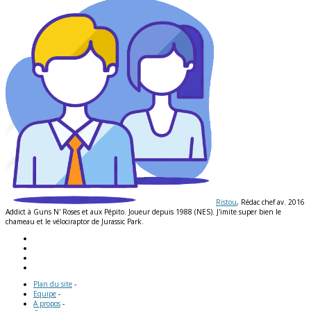
Ristou
, Rédac chef av. 2016
Addict à Guns N' Roses et aux Pépito. Joueur depuis 1988 (NES). J'imite super bien le
chameau et le vélociraptor de Jurassic Park.
Plan du site
-
Equipe
-
A propos
-