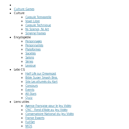
Culture Games
Culture
Capsule Temporelle
Voxel Libre
Capsule Technique
Ni Science, Ni Art
Singing Frames
Encyclopédie
Personnages
Personnalités
Plateformes
Sociétés
Salons
Séries
Lexique
Labo
CG
Half Life sur Dreamcast
Bible Super Smash Bros.
Site Les allumés du Kart
Concours
Events
All-Stars
Quiz
Liens
utiles
Agence Française pour le Jeu Vidéo
CNC : Fond d'Aide au Jeu Vidéo
Conservatoire National du Jeu Vidéo
France Esports
FullSet
MO5