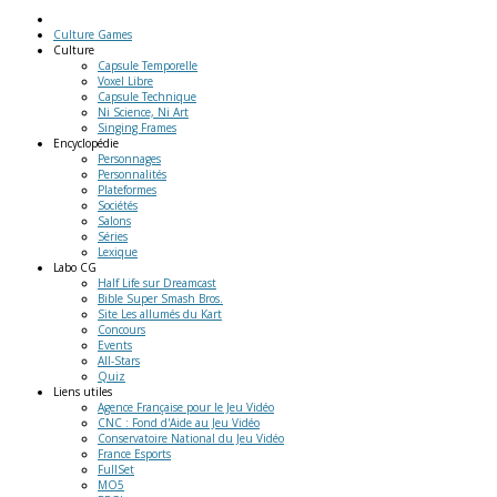
Culture Games
Culture
Capsule Temporelle
Voxel Libre
Capsule Technique
Ni Science, Ni Art
Singing Frames
Encyclopédie
Personnages
Personnalités
Plateformes
Sociétés
Salons
Séries
Lexique
Labo
CG
Half Life sur Dreamcast
Bible Super Smash Bros.
Site Les allumés du Kart
Concours
Events
All-Stars
Quiz
Liens
utiles
Agence Française pour le Jeu Vidéo
CNC : Fond d'Aide au Jeu Vidéo
Conservatoire National du Jeu Vidéo
France Esports
FullSet
MO5