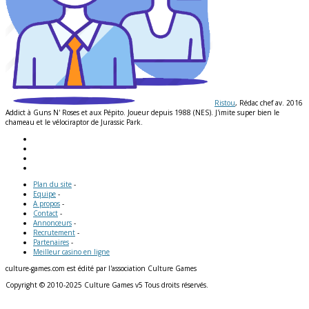
Ristou
, Rédac chef av. 2016
Addict à Guns N' Roses et aux Pépito. Joueur depuis 1988 (NES). J'imite super bien le
chameau et le vélociraptor de Jurassic Park.
Plan du site
-
Equipe
-
A propos
-
Contact
-
Annonceurs
-
Recrutement
-
Partenaires
-
Meilleur casino en ligne
culture-games.com est édité par l'association Culture Games
Copyright © 2010-2025 Culture Games v5 Tous droits réservés.