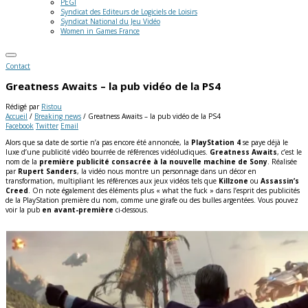
PEGI
Syndicat des Editeurs de Logiciels de Loisirs
Syndicat National du Jeu Vidéo
Women in Games France
Contact
Greatness Awaits – la pub vidéo de la PS4
Rédigé par
Ristou
Accueil
/
Breaking news
/
Greatness Awaits – la pub vidéo de la PS4
Facebook
Twitter
Email
Alors que sa date de sortie n’a pas encore été annoncée, la
PlayStation 4
se paye déjà le
luxe d’une publicité vidéo bourrée de références vidéoludiques.
Greatness Awaits
, c’est le
nom de la
première publicité consacrée à la nouvelle machine de Sony
. Réalisée
par
Rupert Sanders
, la vidéo nous montre un personnage dans un décor en
transformation, multipliant les références aux jeux vidéos tels que
Killzone
ou
Assassin’s
Creed
. On note également des éléments plus « what the fuck » dans l’esprit des publicités
de la PlayStation première du nom, comme une girafe ou des bulles argentées. Vous pouvez
voir la pub
en avant-première
ci-dessous.