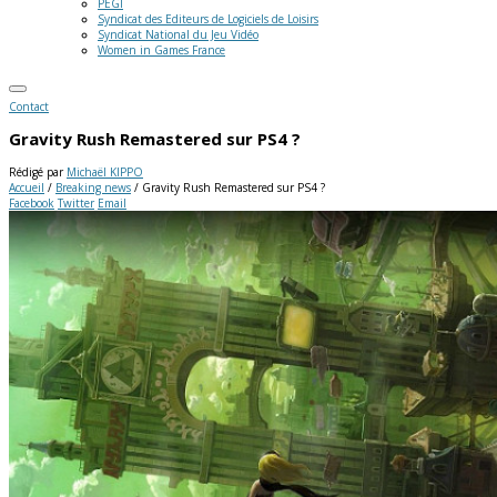
PEGI
Syndicat des Editeurs de Logiciels de Loisirs
Syndicat National du Jeu Vidéo
Women in Games France
Contact
Gravity Rush Remastered sur PS4 ?
Rédigé par
Michaël KIPPO
Accueil
/
Breaking news
/
Gravity Rush Remastered sur PS4 ?
Facebook
Twitter
Email