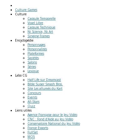
Culture Games
Culture
Capsule Temporelle
Voxel Libre
Capsule Technique
Ni Science, Ni Art
Singing Frames
Encyclopédie
Personnages
Personnalités
Plateformes
Sociétés
Salons
Séries
Lexique
Labo
CG
Half Life sur Dreamcast
Bible Super Smash Bros.
Site Les allumés du Kart
Concours
Events
All-Stars
Quiz
Liens
utiles
Agence Française pour le Jeu Vidéo
CNC : Fond d'Aide au Jeu Vidéo
Conservatoire National du Jeu Vidéo
France Esports
FullSet
MO5