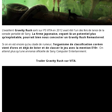
L’excellent
Gravity Rush
sorti sur PS VITA en 2012 avait été l’un des fers de lance de la
console portable de Sony.
La firme japonaise, voyant là un potentiel plus
qu’exploitable, pourrait bien nous concocter un Gravity Rush Remastered
.
Si on en est encore qu’au stade de rumeur,
l’organisme de classification coréen
vient d’ores et déjà de lister et de classer le jeu avec la mention E10+
. On
attend plus qu’une annonce officielle de Sony Computer Entertainment.
Trailer Gravity Rush sur VITA.