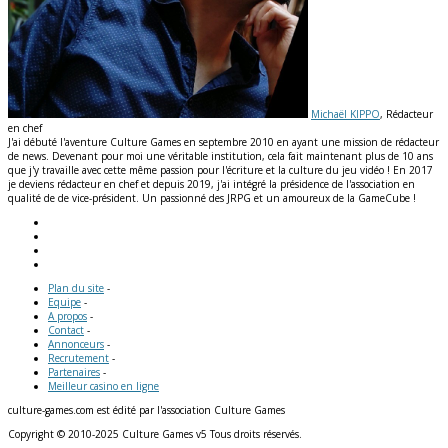
Michaël KIPPO
, Rédacteur
en chef
J'ai débuté l'aventure Culture Games en septembre 2010 en ayant une mission de rédacteur
de news. Devenant pour moi une véritable institution, cela fait maintenant plus de 10 ans
que j'y travaille avec cette même passion pour l'écriture et la culture du jeu vidéo ! En 2017
je deviens rédacteur en chef et depuis 2019, j'ai intégré la présidence de l'association en
qualité de de vice-président. Un passionné des JRPG et un amoureux de la GameCube !
Plan du site
-
Equipe
-
A propos
-
Contact
-
Annonceurs
-
Recrutement
-
Partenaires
-
Meilleur casino en ligne
culture-games.com est édité par l'association Culture Games
Copyright © 2010-2025 Culture Games v5 Tous droits réservés.