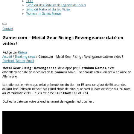
PEGI
Syndicat des Editeurs de Logiciels de Loisirs
Syndicat National du Jeu Vidéo
Women in Games France
Contact
Gamescom – Metal Gear Rising : Revengeance daté en
vidéo !
Rédigé par
Ristou
Accueil
/
Breaking news
/
Gamescom – Metal Gear Rising : Revengeance daté en vidéo !
Facebook
Twitter
Email
Metal Gear Rising : Revengeance
, développé par
Platinium Games
, a été
officiellement daté en vidéo lors de la
Gamescom
qui se déroule actuellement à Cologne en
Allemagne.
Le trailer est le même que celui présenté lors du dernier E3 avec un ajout de 50 secondes
durant lesquelles on ne voit pas grand chose de plus, si ce n’est la date de sortie du jeu fixée
au
21 février 2013
! Le jeu est prévu
sur Xbox 360 et PS3
.
Cochez la date sur votre calendrier avant de regarder ledit trailer :