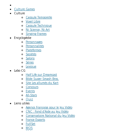
Culture Games
Culture
Capsule Temporelle
Voxel Libre
Capsule Technique
Ni Science, Ni Art
Singing Frames
Encyclopédie
Personnages
Personnalités
Plateformes
Sociétés
Salons
Séries
Lexique
Labo
CG
Half Life sur Dreamcast
Bible Super Smash Bros.
Site Les allumés du Kart
Concours
Events
All-Stars
Quiz
Liens
utiles
Agence Française pour le Jeu Vidéo
CNC : Fond d'Aide au Jeu Vidéo
Conservatoire National du Jeu Vidéo
France Esports
FullSet
MO5