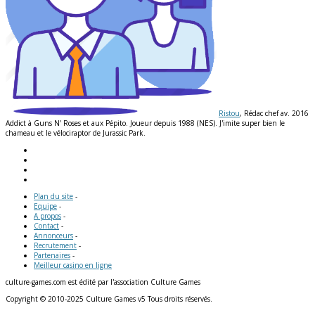
Ristou
, Rédac chef av. 2016
Addict à Guns N' Roses et aux Pépito. Joueur depuis 1988 (NES). J'imite super bien le
chameau et le vélociraptor de Jurassic Park.
Plan du site
-
Equipe
-
A propos
-
Contact
-
Annonceurs
-
Recrutement
-
Partenaires
-
Meilleur casino en ligne
culture-games.com est édité par l'association Culture Games
Copyright © 2010-2025 Culture Games v5 Tous droits réservés.