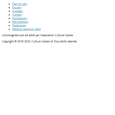
Plan du site
-
Equipe
-
A propos
-
Contact
-
Annonceurs
-
Recrutement
-
Partenaires
-
Meilleur casino en ligne
culture-games.com est édité par l'association Culture Games
Copyright © 2010-2025 Culture Games v5 Tous droits réservés.