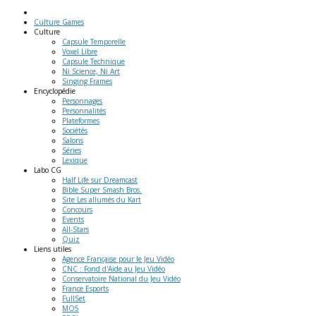
Culture Games
Culture
Capsule Temporelle
Voxel Libre
Capsule Technique
Ni Science, Ni Art
Singing Frames
Encyclopédie
Personnages
Personnalités
Plateformes
Sociétés
Salons
Séries
Lexique
Labo
CG
Half Life sur Dreamcast
Bible Super Smash Bros.
Site Les allumés du Kart
Concours
Events
All-Stars
Quiz
Liens
utiles
Agence Française pour le Jeu Vidéo
CNC : Fond d'Aide au Jeu Vidéo
Conservatoire National du Jeu Vidéo
France Esports
FullSet
MO5