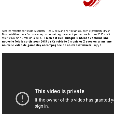
Avec les récentes sorties de Bayonetta 1 et 2, de Mario Kart 8 sans oublier le prochain Smash
Bros qui débarquera fin novembre, on pouvait légitimement penser que l’année 2015 allait
être très calme du côté de la Wii U.
Il n’en est rien puisque Nintendo confirme une
nouvelle fois la sortie pour 2015 de Xenoblade Chronicles X avec en prime une
nouvelle vidéo de gameplay accompagnée de nouveaux visuels
. Enjoy !