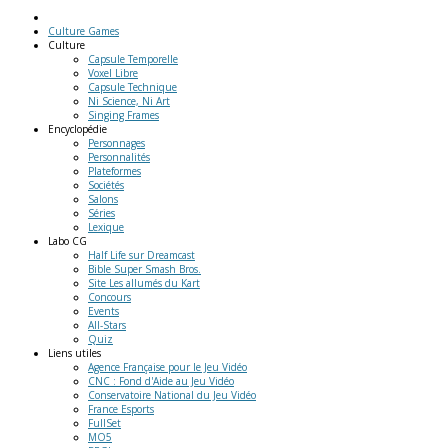
Culture Games
Culture
Capsule Temporelle
Voxel Libre
Capsule Technique
Ni Science, Ni Art
Singing Frames
Encyclopédie
Personnages
Personnalités
Plateformes
Sociétés
Salons
Séries
Lexique
Labo
CG
Half Life sur Dreamcast
Bible Super Smash Bros.
Site Les allumés du Kart
Concours
Events
All-Stars
Quiz
Liens
utiles
Agence Française pour le Jeu Vidéo
CNC : Fond d'Aide au Jeu Vidéo
Conservatoire National du Jeu Vidéo
France Esports
FullSet
MO5