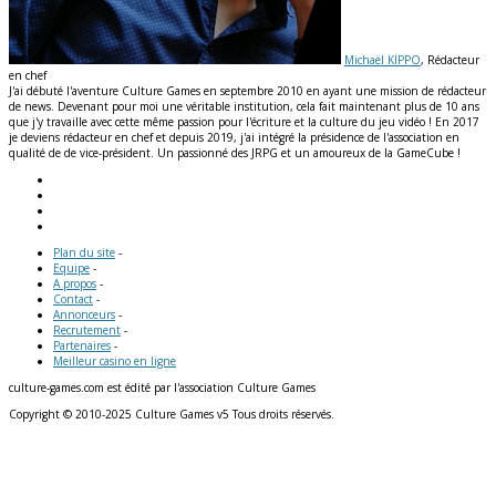
Michaël KIPPO
, Rédacteur
en chef
J'ai débuté l'aventure Culture Games en septembre 2010 en ayant une mission de rédacteur
de news. Devenant pour moi une véritable institution, cela fait maintenant plus de 10 ans
que j'y travaille avec cette même passion pour l'écriture et la culture du jeu vidéo ! En 2017
je deviens rédacteur en chef et depuis 2019, j'ai intégré la présidence de l'association en
qualité de de vice-président. Un passionné des JRPG et un amoureux de la GameCube !
Plan du site
-
Equipe
-
A propos
-
Contact
-
Annonceurs
-
Recrutement
-
Partenaires
-
Meilleur casino en ligne
culture-games.com est édité par l'association Culture Games
Copyright © 2010-2025 Culture Games v5 Tous droits réservés.