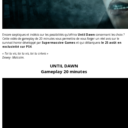
Encore sceptiques et indécis sur les possibilités qu’offrira
Until Dawn
concernant les choix ?
Cette vidéo de gameplay de 20 minutes vous permettra de vous forger un réel avis sur le
survival-horror développé par
Supermassive Games
et qui débarquera
le 25 août en
exclusivité sur PS4
.
« Toi tu vis, toi tu vis, toi tu crèves »
Dewey- Malcolm.
UNTIL DAWN
Gameplay 20 minutes