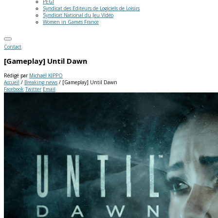
PEGI
Syndicat des Editeurs de Logiciels de Loisirs
Syndicat National du Jeu Vidéo
Women in Games France
Contact
[Gameplay] Until Dawn
Rédigé par
Michaël KIPPO
Accueil
/
Breaking news
/
[Gameplay] Until Dawn
Facebook
Twitter
Email