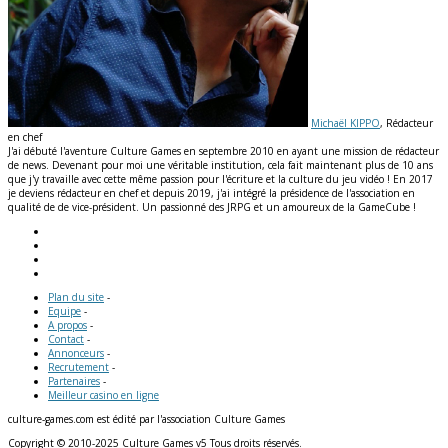
Michaël KIPPO
, Rédacteur
en chef
J'ai débuté l'aventure Culture Games en septembre 2010 en ayant une mission de rédacteur
de news. Devenant pour moi une véritable institution, cela fait maintenant plus de 10 ans
que j'y travaille avec cette même passion pour l'écriture et la culture du jeu vidéo ! En 2017
je deviens rédacteur en chef et depuis 2019, j'ai intégré la présidence de l'association en
qualité de de vice-président. Un passionné des JRPG et un amoureux de la GameCube !
Plan du site
-
Equipe
-
A propos
-
Contact
-
Annonceurs
-
Recrutement
-
Partenaires
-
Meilleur casino en ligne
culture-games.com est édité par l'association Culture Games
Copyright © 2010-2025 Culture Games v5 Tous droits réservés.