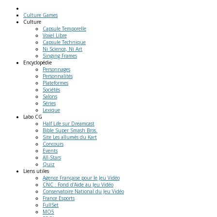
Culture Games
Culture
Capsule Temporelle
Voxel Libre
Capsule Technique
Ni Science, Ni Art
Singing Frames
Encyclopédie
Personnages
Personnalités
Plateformes
Sociétés
Salons
Séries
Lexique
Labo
CG
Half Life sur Dreamcast
Bible Super Smash Bros.
Site Les allumés du Kart
Concours
Events
All-Stars
Quiz
Liens
utiles
Agence Française pour le Jeu Vidéo
CNC : Fond d'Aide au Jeu Vidéo
Conservatoire National du Jeu Vidéo
France Esports
FullSet
MO5