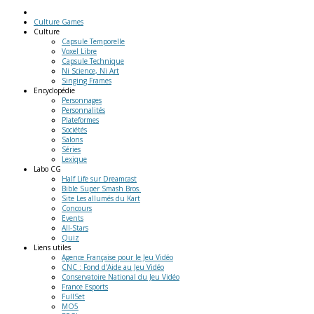
Culture Games
Culture
Capsule Temporelle
Voxel Libre
Capsule Technique
Ni Science, Ni Art
Singing Frames
Encyclopédie
Personnages
Personnalités
Plateformes
Sociétés
Salons
Séries
Lexique
Labo
CG
Half Life sur Dreamcast
Bible Super Smash Bros.
Site Les allumés du Kart
Concours
Events
All-Stars
Quiz
Liens
utiles
Agence Française pour le Jeu Vidéo
CNC : Fond d'Aide au Jeu Vidéo
Conservatoire National du Jeu Vidéo
France Esports
FullSet
MO5