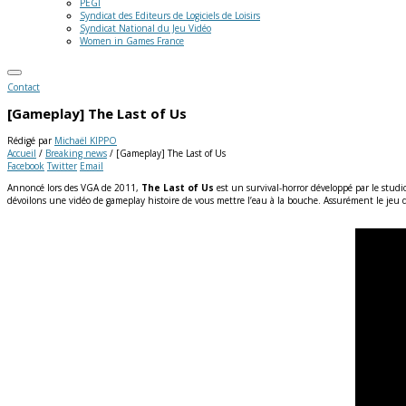
PEGI
Syndicat des Editeurs de Logiciels de Loisirs
Syndicat National du Jeu Vidéo
Women in Games France
Contact
[Gameplay] The Last of Us
Rédigé par
Michaël KIPPO
Accueil
/
Breaking news
/
[Gameplay] The Last of Us
Facebook
Twitter
Email
Annoncé lors des VGA de 2011,
The Last of Us
est un survival-horror développé par le stud
dévoilons une vidéo de gameplay histoire de vous mettre l’eau à la bouche. Assurément le jeu d