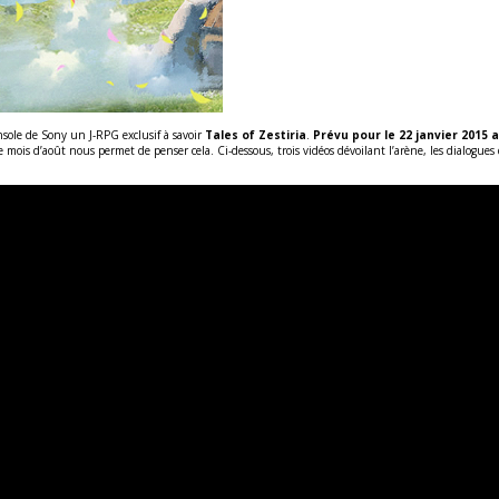
nsole de Sony un J-RPG exclusif à savoir
Tales of Zestiria
.
Prévu pour le 22 janvier 2015 
 le mois d’août nous permet de penser cela. Ci-dessous, trois vidéos dévoilant l’arène, les dialogues