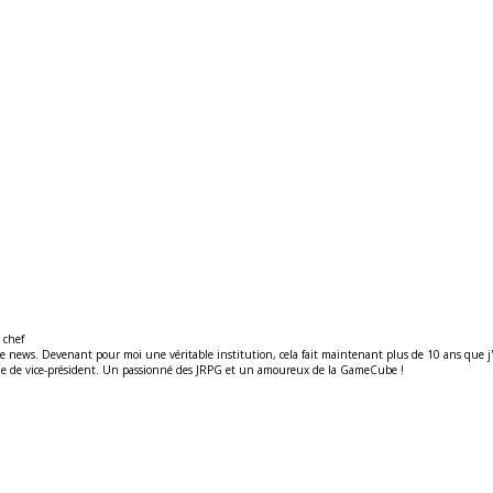
 chef
ews. Devenant pour moi une véritable institution, cela fait maintenant plus de 10 ans que j'y t
ité de de vice-président. Un passionné des JRPG et un amoureux de la GameCube !