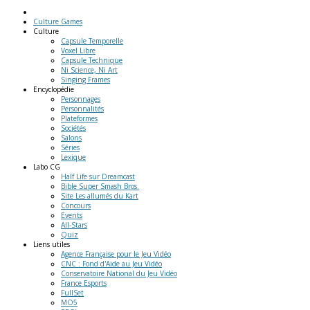
Culture Games
Culture
Capsule Temporelle
Voxel Libre
Capsule Technique
Ni Science, Ni Art
Singing Frames
Encyclopédie
Personnages
Personnalités
Plateformes
Sociétés
Salons
Séries
Lexique
Labo
CG
Half Life sur Dreamcast
Bible Super Smash Bros.
Site Les allumés du Kart
Concours
Events
All-Stars
Quiz
Liens
utiles
Agence Française pour le Jeu Vidéo
CNC : Fond d'Aide au Jeu Vidéo
Conservatoire National du Jeu Vidéo
France Esports
FullSet
MO5