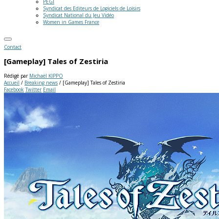
PEGI
Syndicat des Editeurs de Logiciels de Loisirs
Syndicat National du Jeu Vidéo
Women in Games France
Contact
[Gameplay] Tales of Zestiria
Rédigé par
Michaël KIPPO
Accueil
/
Breaking news
/
[Gameplay] Tales of Zestiria
Facebook
Twitter
Email