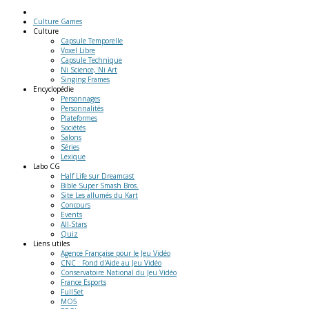
Culture Games
Culture
Capsule Temporelle
Voxel Libre
Capsule Technique
Ni Science, Ni Art
Singing Frames
Encyclopédie
Personnages
Personnalités
Plateformes
Sociétés
Salons
Séries
Lexique
Labo
CG
Half Life sur Dreamcast
Bible Super Smash Bros.
Site Les allumés du Kart
Concours
Events
All-Stars
Quiz
Liens
utiles
Agence Française pour le Jeu Vidéo
CNC : Fond d'Aide au Jeu Vidéo
Conservatoire National du Jeu Vidéo
France Esports
FullSet
MO5