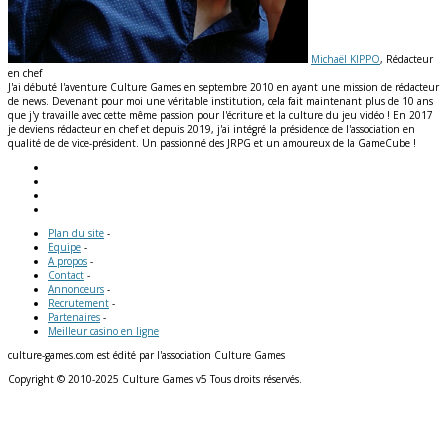
Michaël KIPPO
, Rédacteur
en chef
J'ai débuté l'aventure Culture Games en septembre 2010 en ayant une mission de rédacteur
de news. Devenant pour moi une véritable institution, cela fait maintenant plus de 10 ans
que j'y travaille avec cette même passion pour l'écriture et la culture du jeu vidéo ! En 2017
je deviens rédacteur en chef et depuis 2019, j'ai intégré la présidence de l'association en
qualité de de vice-président. Un passionné des JRPG et un amoureux de la GameCube !
Plan du site
-
Equipe
-
A propos
-
Contact
-
Annonceurs
-
Recrutement
-
Partenaires
-
Meilleur casino en ligne
culture-games.com est édité par l'association Culture Games
Copyright © 2010-2025 Culture Games v5 Tous droits réservés.