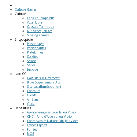
Culture Games
Culture
Capsule Temporelle
Voxel Libre
Capsule Technique
Ni Science, Ni Art
Singing Frames
Encyclopédie
Personnages
Personnalités
Plateformes
Sociétés
Salons
Séries
Lexique
Labo
CG
Half Life sur Dreamcast
Bible Super Smash Bros.
Site Les allumés du Kart
Concours
Events
All-Stars
Quiz
Liens
utiles
Agence Française pour le Jeu Vidéo
CNC : Fond d'Aide au Jeu Vidéo
Conservatoire National du Jeu Vidéo
France Esports
FullSet
MO5