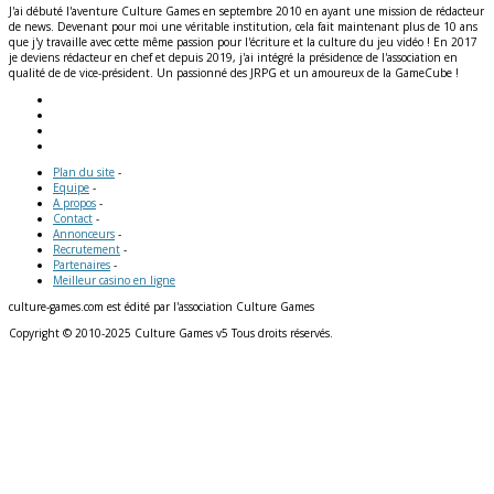
J'ai débuté l'aventure Culture Games en septembre 2010 en ayant une mission de rédacteur
de news. Devenant pour moi une véritable institution, cela fait maintenant plus de 10 ans
que j'y travaille avec cette même passion pour l'écriture et la culture du jeu vidéo ! En 2017
je deviens rédacteur en chef et depuis 2019, j'ai intégré la présidence de l'association en
qualité de de vice-président. Un passionné des JRPG et un amoureux de la GameCube !
Plan du site
-
Equipe
-
A propos
-
Contact
-
Annonceurs
-
Recrutement
-
Partenaires
-
Meilleur casino en ligne
culture-games.com est édité par l'association Culture Games
Copyright © 2010-2025 Culture Games v5 Tous droits réservés.