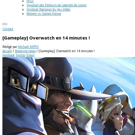
PEGI
Syndicat des Editeurs de Logiciels de Loisirs
Syndicat National du Jeu Vidéo
Women in Games France
Contact
[Gameplay] Overwatch en 14 minutes !
Rédigé par
Michaël KIPPO
Accueil
/
Breaking news
/
[Gameplay] Overwatch en 14 minutes !
Facebook
Twitter
Email