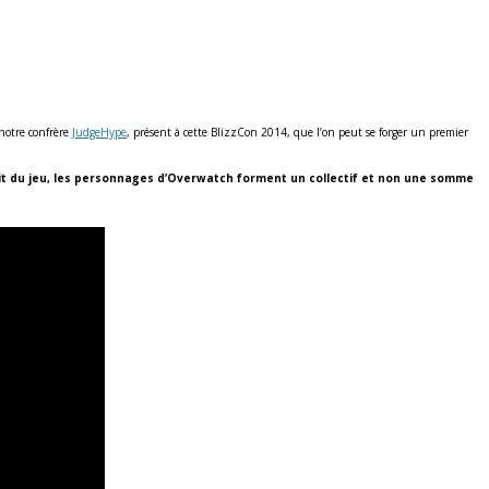
 notre confrère
JudgeHype
, présent à cette BlizzCon 2014, que l’on peut se forger un premier
prit du jeu, les personnages d’Overwatch forment un collectif et non une somme