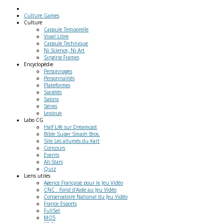
Culture Games
Culture
Capsule Temporelle
Voxel Libre
Capsule Technique
Ni Science, Ni Art
Singing Frames
Encyclopédie
Personnages
Personnalités
Plateformes
Sociétés
Salons
Séries
Lexique
Labo
CG
Half Life sur Dreamcast
Bible Super Smash Bros.
Site Les allumés du Kart
Concours
Events
All-Stars
Quiz
Liens
utiles
Agence Française pour le Jeu Vidéo
CNC : Fond d'Aide au Jeu Vidéo
Conservatoire National du Jeu Vidéo
France Esports
FullSet
MO5