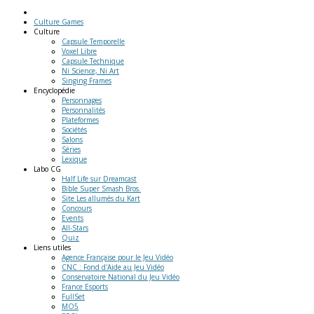
Culture Games
Culture
Capsule Temporelle
Voxel Libre
Capsule Technique
Ni Science, Ni Art
Singing Frames
Encyclopédie
Personnages
Personnalités
Plateformes
Sociétés
Salons
Séries
Lexique
Labo
CG
Half Life sur Dreamcast
Bible Super Smash Bros.
Site Les allumés du Kart
Concours
Events
All-Stars
Quiz
Liens
utiles
Agence Française pour le Jeu Vidéo
CNC : Fond d'Aide au Jeu Vidéo
Conservatoire National du Jeu Vidéo
France Esports
FullSet
MO5