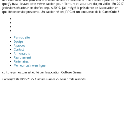
que j'y travaille avec cette même passion pour l'écriture et la culture du jeu vidéo ! En 2017
je deviens rédacteur en chef et depuis 2019, j'ai intégré la présidence de l'association en
qualité de de vice-président. Un passionné des JRPG et un amoureux de la GameCube !
Plan du site
-
Equipe
-
A propos
-
Contact
-
Annonceurs
-
Recrutement
-
Partenaires
-
Meilleur casino en ligne
culture-games.com est édité par l'association Culture Games
Copyright © 2010-2025 Culture Games v5 Tous droits réservés.