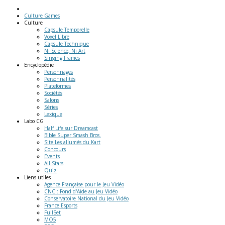
Culture Games
Culture
Capsule Temporelle
Voxel Libre
Capsule Technique
Ni Science, Ni Art
Singing Frames
Encyclopédie
Personnages
Personnalités
Plateformes
Sociétés
Salons
Séries
Lexique
Labo
CG
Half Life sur Dreamcast
Bible Super Smash Bros.
Site Les allumés du Kart
Concours
Events
All-Stars
Quiz
Liens
utiles
Agence Française pour le Jeu Vidéo
CNC : Fond d'Aide au Jeu Vidéo
Conservatoire National du Jeu Vidéo
France Esports
FullSet
MO5