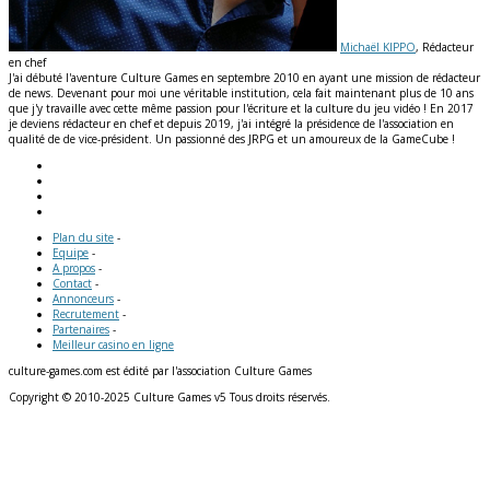
Michaël KIPPO
, Rédacteur
en chef
J'ai débuté l'aventure Culture Games en septembre 2010 en ayant une mission de rédacteur
de news. Devenant pour moi une véritable institution, cela fait maintenant plus de 10 ans
que j'y travaille avec cette même passion pour l'écriture et la culture du jeu vidéo ! En 2017
je deviens rédacteur en chef et depuis 2019, j'ai intégré la présidence de l'association en
qualité de de vice-président. Un passionné des JRPG et un amoureux de la GameCube !
Plan du site
-
Equipe
-
A propos
-
Contact
-
Annonceurs
-
Recrutement
-
Partenaires
-
Meilleur casino en ligne
culture-games.com est édité par l'association Culture Games
Copyright © 2010-2025 Culture Games v5 Tous droits réservés.