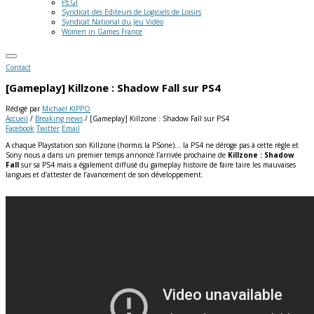
PEGI
Syndicat des Editeurs de Logiciels de Loisirs
Syndicat National du Jeu Vidéo
Women in Games France
Contact
[Gameplay] Killzone : Shadow Fall sur PS4
Rédigé par
Michaël KIPPO
Accueil
/
Breaking news
/
[Gameplay] Killzone : Shadow Fall sur PS4
Facebook
Twitter
Email
A chaque Playstation son Killzone (hormis la PSone)… la PS4 ne déroge pas à cette règle et
Sony nous a dans un premier temps annoncé l’arrivée prochaine de
Killzone : Shadow
Fall
sur sa PS4 mais a également diffusé du gameplay histoire de faire taire les mauvaises
langues et d’attester de l’avancement de son développement.