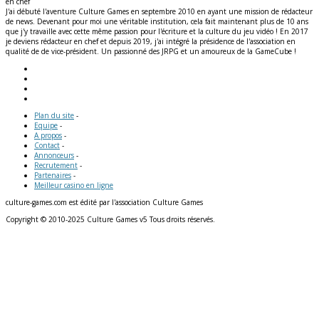
en chef
J'ai débuté l'aventure Culture Games en septembre 2010 en ayant une mission de rédacteur
de news. Devenant pour moi une véritable institution, cela fait maintenant plus de 10 ans
que j'y travaille avec cette même passion pour l'écriture et la culture du jeu vidéo ! En 2017
je deviens rédacteur en chef et depuis 2019, j'ai intégré la présidence de l'association en
qualité de de vice-président. Un passionné des JRPG et un amoureux de la GameCube !
Plan du site
-
Equipe
-
A propos
-
Contact
-
Annonceurs
-
Recrutement
-
Partenaires
-
Meilleur casino en ligne
culture-games.com est édité par l'association Culture Games
Copyright © 2010-2025 Culture Games v5 Tous droits réservés.