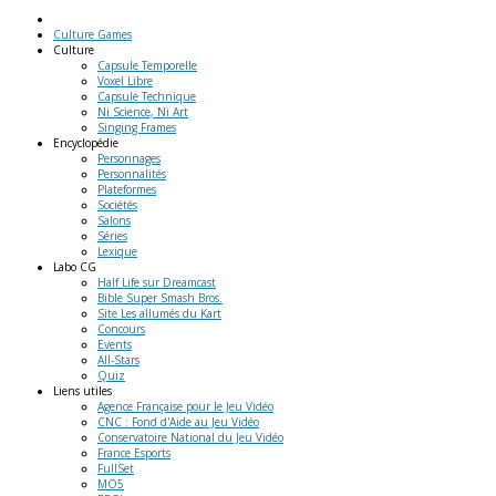
Culture Games
Culture
Capsule Temporelle
Voxel Libre
Capsule Technique
Ni Science, Ni Art
Singing Frames
Encyclopédie
Personnages
Personnalités
Plateformes
Sociétés
Salons
Séries
Lexique
Labo
CG
Half Life sur Dreamcast
Bible Super Smash Bros.
Site Les allumés du Kart
Concours
Events
All-Stars
Quiz
Liens
utiles
Agence Française pour le Jeu Vidéo
CNC : Fond d'Aide au Jeu Vidéo
Conservatoire National du Jeu Vidéo
France Esports
FullSet
MO5