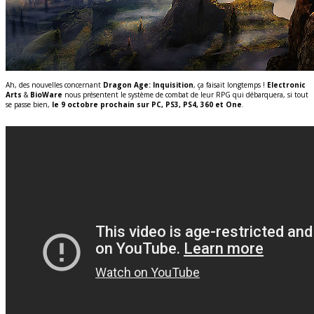
Ah, des nouvelles concernant
Dragon Age: Inquisition
, ça faisait longtemps !
Electronic
Arts
&
BioWare
nous présentent le système de combat de leur RPG qui débarquera, si tout
se passe bien,
le 9 octobre prochain sur PC, PS3, PS4, 360 et One
.