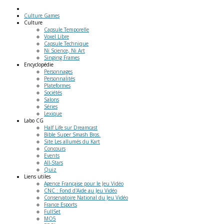
Culture Games
Culture
Capsule Temporelle
Voxel Libre
Capsule Technique
Ni Science, Ni Art
Singing Frames
Encyclopédie
Personnages
Personnalités
Plateformes
Sociétés
Salons
Séries
Lexique
Labo
CG
Half Life sur Dreamcast
Bible Super Smash Bros.
Site Les allumés du Kart
Concours
Events
All-Stars
Quiz
Liens
utiles
Agence Française pour le Jeu Vidéo
CNC : Fond d'Aide au Jeu Vidéo
Conservatoire National du Jeu Vidéo
France Esports
FullSet
MO5