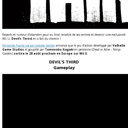
Reports et rumeur d’abandon pour au final renaître de ses centres et devenir une exclusivité
Wii U,
Devil’s Thrird
en a fait du chemin !
Nintendo France via son compte twitter
annonce que le jeu d’action développé par
Valhalla
Game Studios
et goupillé par
Tomonobu Itagaki
en personne (Dead or Alive – Ninja
Gaiden)
sortira le 28 août prochain en Europe sur Wii U
.
DEVIL’S THIRD
Gameplay