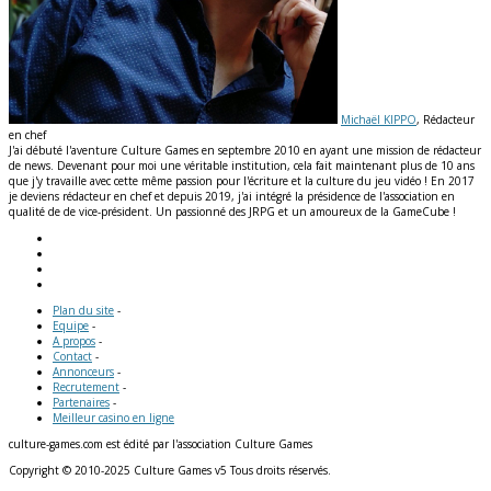
Michaël KIPPO
, Rédacteur
en chef
J'ai débuté l'aventure Culture Games en septembre 2010 en ayant une mission de rédacteur
de news. Devenant pour moi une véritable institution, cela fait maintenant plus de 10 ans
que j'y travaille avec cette même passion pour l'écriture et la culture du jeu vidéo ! En 2017
je deviens rédacteur en chef et depuis 2019, j'ai intégré la présidence de l'association en
qualité de de vice-président. Un passionné des JRPG et un amoureux de la GameCube !
Plan du site
-
Equipe
-
A propos
-
Contact
-
Annonceurs
-
Recrutement
-
Partenaires
-
Meilleur casino en ligne
culture-games.com est édité par l'association Culture Games
Copyright © 2010-2025 Culture Games v5 Tous droits réservés.