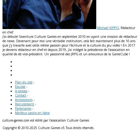
Michaël KIPPO
, Rédacteur
en chef
J'ai débuté l'aventure Culture Games en septembre 2010 en ayant une mission de rédacteur
de news. Devenant pour moi une véritable institution, cela fait maintenant plus de 10 ans
que j'y travaille avec cette même passion pour l'écriture et la culture du jeu vidéo ! En 2017
je deviens rédacteur en chef et depuis 2019, j'ai intégré la présidence de l'association en
qualité de de vice-président. Un passionné des JRPG et un amoureux de la GameCube !
Plan du site
-
Equipe
-
A propos
-
Contact
-
Annonceurs
-
Recrutement
-
Partenaires
-
Meilleur casino en ligne
culture-games.com est édité par l'association Culture Games
Copyright © 2010-2025 Culture Games v5 Tous droits réservés.