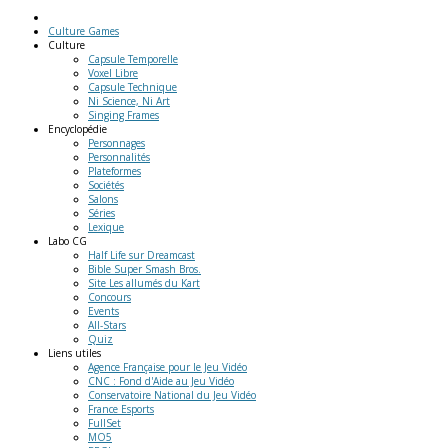
Culture Games
Culture
Capsule Temporelle
Voxel Libre
Capsule Technique
Ni Science, Ni Art
Singing Frames
Encyclopédie
Personnages
Personnalités
Plateformes
Sociétés
Salons
Séries
Lexique
Labo
CG
Half Life sur Dreamcast
Bible Super Smash Bros.
Site Les allumés du Kart
Concours
Events
All-Stars
Quiz
Liens
utiles
Agence Française pour le Jeu Vidéo
CNC : Fond d'Aide au Jeu Vidéo
Conservatoire National du Jeu Vidéo
France Esports
FullSet
MO5