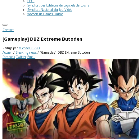
PEGI
Syndicat des Editeurs de Logiciels de Loisirs
Syndicat National du Jeu Vidéo
Women in Games France
Contact
[Gameplay] DBZ Extreme Butoden
Rédigé par
Michaël KIPPO
Accueil
/
Breaking news
/
[Gameplay] DBZ Extreme Butoden
Facebook
Twitter
Email