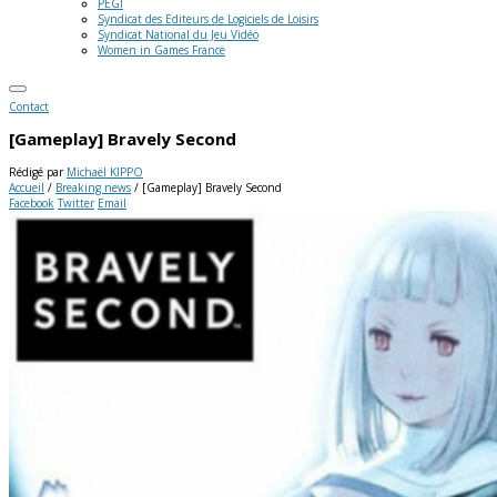
PEGI
Syndicat des Editeurs de Logiciels de Loisirs
Syndicat National du Jeu Vidéo
Women in Games France
Contact
[Gameplay] Bravely Second
Rédigé par
Michaël KIPPO
Accueil
/
Breaking news
/
[Gameplay] Bravely Second
Facebook
Twitter
Email