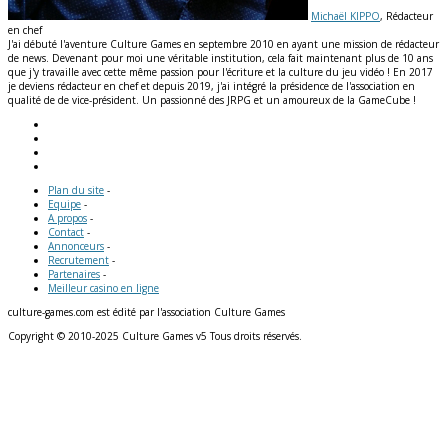
Michaël KIPPO
, Rédacteur
en chef
J'ai débuté l'aventure Culture Games en septembre 2010 en ayant une mission de rédacteur
de news. Devenant pour moi une véritable institution, cela fait maintenant plus de 10 ans
que j'y travaille avec cette même passion pour l'écriture et la culture du jeu vidéo ! En 2017
je deviens rédacteur en chef et depuis 2019, j'ai intégré la présidence de l'association en
qualité de de vice-président. Un passionné des JRPG et un amoureux de la GameCube !
Plan du site
-
Equipe
-
A propos
-
Contact
-
Annonceurs
-
Recrutement
-
Partenaires
-
Meilleur casino en ligne
culture-games.com est édité par l'association Culture Games
Copyright © 2010-2025 Culture Games v5 Tous droits réservés.