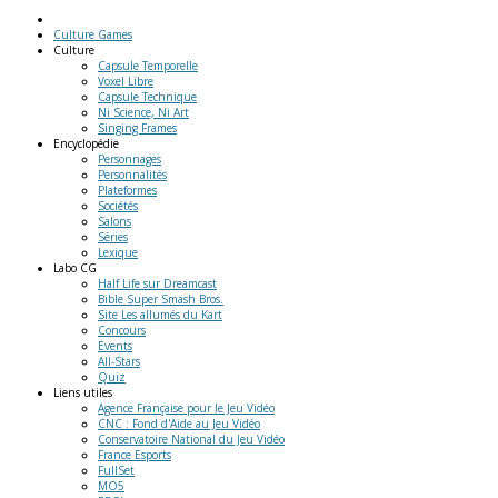
Culture Games
Culture
Capsule Temporelle
Voxel Libre
Capsule Technique
Ni Science, Ni Art
Singing Frames
Encyclopédie
Personnages
Personnalités
Plateformes
Sociétés
Salons
Séries
Lexique
Labo
CG
Half Life sur Dreamcast
Bible Super Smash Bros.
Site Les allumés du Kart
Concours
Events
All-Stars
Quiz
Liens
utiles
Agence Française pour le Jeu Vidéo
CNC : Fond d'Aide au Jeu Vidéo
Conservatoire National du Jeu Vidéo
France Esports
FullSet
MO5