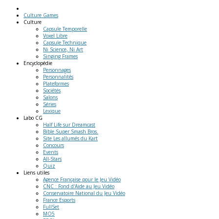
Culture Games
Culture
Capsule Temporelle
Voxel Libre
Capsule Technique
Ni Science, Ni Art
Singing Frames
Encyclopédie
Personnages
Personnalités
Plateformes
Sociétés
Salons
Séries
Lexique
Labo
CG
Half Life sur Dreamcast
Bible Super Smash Bros.
Site Les allumés du Kart
Concours
Events
All-Stars
Quiz
Liens
utiles
Agence Française pour le Jeu Vidéo
CNC : Fond d'Aide au Jeu Vidéo
Conservatoire National du Jeu Vidéo
France Esports
FullSet
MO5