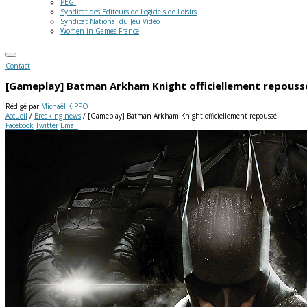
PEGI
Syndicat des Editeurs de Logiciels de Loisirs
Syndicat National du Jeu Vidéo
Women in Games France
Contact
[Gameplay] Batman Arkham Knight officiellement repous
Rédigé par
Michaël KIPPO
Accueil
/
Breaking news
/
[Gameplay] Batman Arkham Knight officiellement repoussé…
Facebook
Twitter
Email