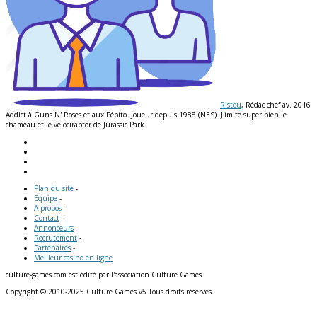
Ristou
, Rédac chef av. 2016
Addict à Guns N' Roses et aux Pépito. Joueur depuis 1988 (NES). J'imite super bien le
chameau et le vélociraptor de Jurassic Park.
Plan du site
-
Equipe
-
A propos
-
Contact
-
Annonceurs
-
Recrutement
-
Partenaires
-
Meilleur casino en ligne
culture-games.com est édité par l'association Culture Games
Copyright © 2010-2025 Culture Games v5 Tous droits réservés.