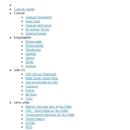
Culture Games
Culture
Capsule Temporelle
Voxel Libre
Capsule Technique
Ni Science, Ni Art
Singing Frames
Encyclopédie
Personnages
Personnalités
Plateformes
Sociétés
Salons
Séries
Lexique
Labo
CG
Half Life sur Dreamcast
Bible Super Smash Bros.
Site Les allumés du Kart
Concours
Events
All-Stars
Quiz
Liens
utiles
Agence Française pour le Jeu Vidéo
CNC : Fond d'Aide au Jeu Vidéo
Conservatoire National du Jeu Vidéo
France Esports
FullSet
MO5