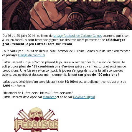
Du 16 au 25 juin 2014, les likers de
la page Facebook de Culture Games
pourront participer
à un jeu-concours pour tenter de gagner l’un des trois codes permettant de
télécharger
gratuitement le jeu Luftrausers sur Steam
.
Pour participer, il suffit de liker la page Facebook de Culture Games puis de liker, commenter
et partager
l’image du concours
Luftrausers est un jeu d’action plaçant le joueur aux commandes d’un avion de chasse. Le
soft propose
plus de 125 combinaisons d’avions
grâce aux armes, corps et systèmes de
propulsions. Une fois son avion composé, le joueur s’engage dans une bataille contre des
avions, des navires et des sous-marins ennemis, le tout
sur plus de 100 missions
!
Luftrausers bénéficie d’un score Metacritic de
80/100
et est actuellement vendu au prix de
8,99€
sur Steam.
Site officiel de Luftrausers : https://luftrausers.com/
Luftrausers est développé par
Vlambeer
et édité par
Devolver Digital
.