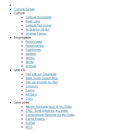
Culture Games
Culture
Capsule Temporelle
Voxel Libre
Capsule Technique
Ni Science, Ni Art
Singing Frames
Encyclopédie
Personnages
Personnalités
Plateformes
Sociétés
Salons
Séries
Lexique
Labo
CG
Half Life sur Dreamcast
Bible Super Smash Bros.
Site Les allumés du Kart
Concours
Events
All-Stars
Quiz
Liens
utiles
Agence Française pour le Jeu Vidéo
CNC : Fond d'Aide au Jeu Vidéo
Conservatoire National du Jeu Vidéo
France Esports
FullSet
MO5