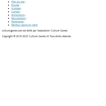
Plan du site
-
Equipe
-
A propos
-
Contact
-
Annonceurs
-
Recrutement
-
Partenaires
-
Meilleur casino en ligne
culture-games.com est édité par l'association Culture Games
Copyright © 2010-2025 Culture Games v5 Tous droits réservés.