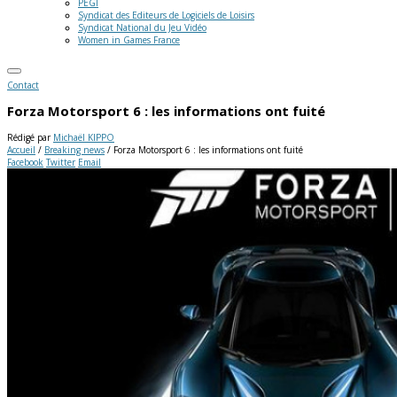
PEGI
Syndicat des Editeurs de Logiciels de Loisirs
Syndicat National du Jeu Vidéo
Women in Games France
Contact
Forza Motorsport 6 : les informations ont fuité
Rédigé par
Michaël KIPPO
Accueil
/
Breaking news
/
Forza Motorsport 6 : les informations ont fuité
Facebook
Twitter
Email