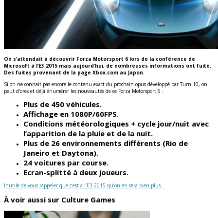
On s’attendait à découvrir Forza Motorsport 6 lors de la conférence de
Microsoft à l’E3 2015 mais aujourd’hui, de nombreuses informations ont fuité.
Des fuites provenant de la page Xbox.com au Japon.
Si on ne connait pas encore le contenu exact du prochain opus développé par Turn 10, on
peut d’ores et déjà énumérer les nouveautés de ce Forza Motorsport 6 :
Plus de 450 véhicules.
Affichage en 1080P/60FPS.
Conditions météorologiques + cycle jour/nuit avec
l’apparition de la pluie et de la nuit.
Plus de 26 environnements différents (Rio de
Janeiro et Daytona).
24 voitures par course.
Ecran-splitté à deux joueurs.
Inutile de vous rappeler que c’est à l’E3 2015 qu’on en sera bien plus…
À voir aussi sur Culture Games