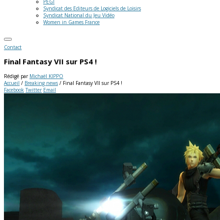
PEGI
Syndicat des Editeurs de Logiciels de Loisirs
Syndicat National du Jeu Vidéo
Women in Games France
Contact
Final Fantasy VII sur PS4 !
Rédigé par
Michaël KIPPO
Accueil
/
Breaking news
/
Final Fantasy VII sur PS4 !
Facebook
Twitter
Email