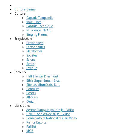
Culture Games
Culture
Capsule Temporelle
Voxel Libre
Capsule Technique
Ni Science, Ni Art
Singing Frames
Encyclopédie
Personnages
Personnalités
Plateformes
Sociétés
Salons
Séries
Lexique
Labo
CG
Half Life sur Dreamcast
Bible Super Smash Bros.
Site Les allumés du Kart
Concours
Events
All-Stars
Quiz
Liens
utiles
Agence Française pour le Jeu Vidéo
CNC : Fond d'Aide au Jeu Vidéo
Conservatoire National du Jeu Vidéo
France Esports
FullSet
MO5