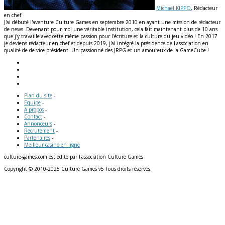
Michaël KIPPO
, Rédacteur
en chef
J'ai débuté l'aventure Culture Games en septembre 2010 en ayant une mission de rédacteur
de news. Devenant pour moi une véritable institution, cela fait maintenant plus de 10 ans
que j'y travaille avec cette même passion pour l'écriture et la culture du jeu vidéo ! En 2017
je deviens rédacteur en chef et depuis 2019, j'ai intégré la présidence de l'association en
qualité de de vice-président. Un passionné des JRPG et un amoureux de la GameCube !
Plan du site
-
Equipe
-
A propos
-
Contact
-
Annonceurs
-
Recrutement
-
Partenaires
-
Meilleur casino en ligne
culture-games.com est édité par l'association Culture Games
Copyright © 2010-2025 Culture Games v5 Tous droits réservés.