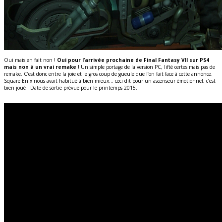
Oui mais en fait non !
Oui pour l’arrivée prochaine de Final Fantasy VII sur PS4
mais non à un vrai remake
! Un simple portage de la version PC, lifté certes mais pas de
remake. C’est donc entre la joie et le gros coup de gueule que l’on fait face à cette annonce.
Square Enix nous avait habitué à bien mieux… ceci dit pour un ascenseur émotionnel, c’est
bien joué ! Date de sortie prévue pour le printemps 2015.