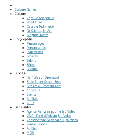
Culture Games
Culture
Capsule Temporelle
Voxel Libre
Capsule Technique
Ni Science, Ni Art
Singing Frames
Encyclopédie
Personnages
Personnalités
Plateformes
Sociétés
Salons
Séries
Lexique
Labo
CG
Half Life sur Dreamcast
Bible Super Smash Bros.
Site Les allumés du Kart
Concours
Events
All-Stars
Quiz
Liens
utiles
Agence Française pour le Jeu Vidéo
CNC : Fond d'Aide au Jeu Vidéo
Conservatoire National du Jeu Vidéo
France Esports
FullSet
MO5