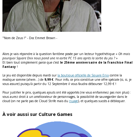
"Nom de Zeus !" - Doc Emmet Brown -
Alors je vais répondre à la question fantôme posée par un lecteur hypothétique «
Oh mais
pourquoi Square Enix nous pond une re-sortie PC 15 ans après la sortie du jeu ?
»
Et bien tout simplement parce que c’est
le 25ème anniversaire de la franchise Final
Fantasy
!
Le jeu est disponible depuis mardi sur
la boutique officielle de Square Enix
contre la
modique somme (ahem…) de
9,99 €
. Pour info, ce prix constitue une offre spéciale (si, si, je
vous assure) puisqu’à partir du 12 Septembre il vous faudra débourser 12,99 € !
Pour justifier le prix, quelques ajouts ont été apportés (ne vous enflammez pas non plus) :
vous aurez droit à un améliorateur de personnages, la possibilité de sauvegarder dans le
cloud (on ne parle pas de Cloud Strife mais du
nuage
), et quelques succès à débloquer.
À voir aussi sur Culture Games