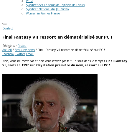
PEGI
Syndicat des Editeurs de Logiciels de Loisirs
Syndicat National du Jeu Vidéo
Women in Games France
Contact
Final Fantasy VII ressort en dématérialisé sur PC !
Rédigé par
Ristou
Accueil
/
Breaking news
/
Final Fantasy VII ressort en dématérialisé sur PC !
Facebook
Twitter
Email
Non, vous ne rêvez pas et non vous n’avez pas fait un saut dans le temps !
Final Fantasy
VII, sorti en 1997 sur PlayStation première du nom, ressort sur PC !