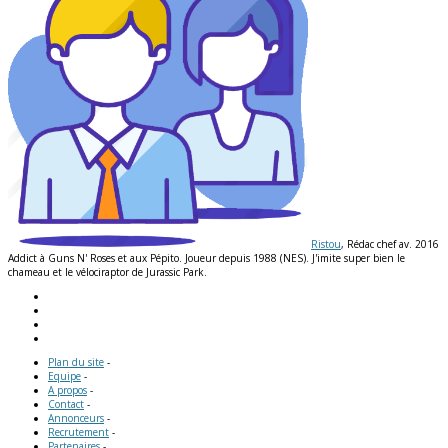
Ristou
, Rédac chef av. 2016
Addict à Guns N' Roses et aux Pépito. Joueur depuis 1988 (NES). J'imite super bien le
chameau et le vélociraptor de Jurassic Park.
Plan du site
-
Equipe
-
A propos
-
Contact
-
Annonceurs
-
Recrutement
-
Partenaires
-