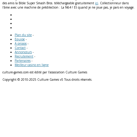
des amis la Bible Super Smash Bros. téléchargeable gratuitement
ici
. Collectionneur dans
l'âme avec une machine de prédilection : La N64 ! Et quand je ne joue pas, je pars en voyage.
Plan du site
-
Equipe
-
A propos
-
Contact
-
Annonceurs
-
Recrutement
-
Partenaires
-
Meilleur casino en ligne
culture-games.com est édité par l'association Culture Games
Copyright © 2010-2025 Culture Games v5 Tous droits réservés.