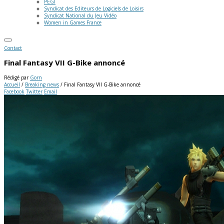
PEGI
Syndicat des Editeurs de Logiciels de Loisirs
Syndicat National du Jeu Vidéo
Women in Games France
Contact
Final Fantasy VII G-Bike annoncé
Rédigé par
Gorn
Accueil
/
Breaking news
/
Final Fantasy VII G-Bike annoncé
Facebook
Twitter
Email