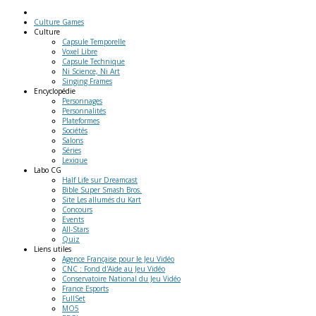
Culture Games
Culture
Capsule Temporelle
Voxel Libre
Capsule Technique
Ni Science, Ni Art
Singing Frames
Encyclopédie
Personnages
Personnalités
Plateformes
Sociétés
Salons
Séries
Lexique
Labo
CG
Half Life sur Dreamcast
Bible Super Smash Bros.
Site Les allumés du Kart
Concours
Events
All-Stars
Quiz
Liens
utiles
Agence Française pour le Jeu Vidéo
CNC : Fond d'Aide au Jeu Vidéo
Conservatoire National du Jeu Vidéo
France Esports
FullSet
MO5