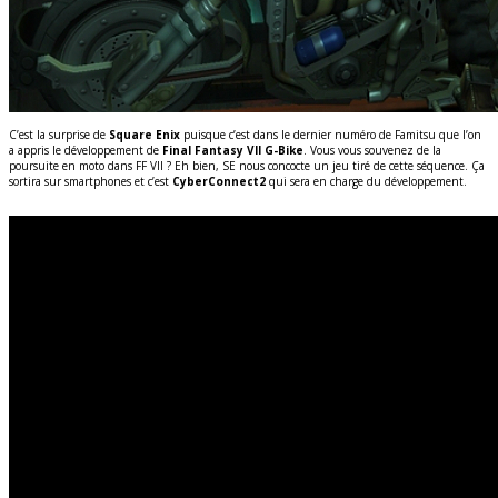
C’est la surprise de
Square Enix
puisque c’est dans le dernier numéro de Famitsu que l’on
a appris le développement de
Final Fantasy VII G-Bike
. Vous vous souvenez de la
poursuite en moto dans FF VII ? Eh bien, SE nous concocte un jeu tiré de cette séquence. Ça
sortira sur smartphones et c’est
CyberConnect2
qui sera en charge du développement.