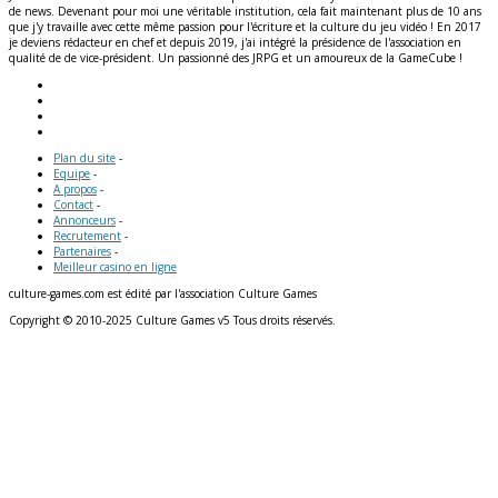
de news. Devenant pour moi une véritable institution, cela fait maintenant plus de 10 ans
que j'y travaille avec cette même passion pour l'écriture et la culture du jeu vidéo ! En 2017
je deviens rédacteur en chef et depuis 2019, j'ai intégré la présidence de l'association en
qualité de de vice-président. Un passionné des JRPG et un amoureux de la GameCube !
Plan du site
-
Equipe
-
A propos
-
Contact
-
Annonceurs
-
Recrutement
-
Partenaires
-
Meilleur casino en ligne
culture-games.com est édité par l'association Culture Games
Copyright © 2010-2025 Culture Games v5 Tous droits réservés.