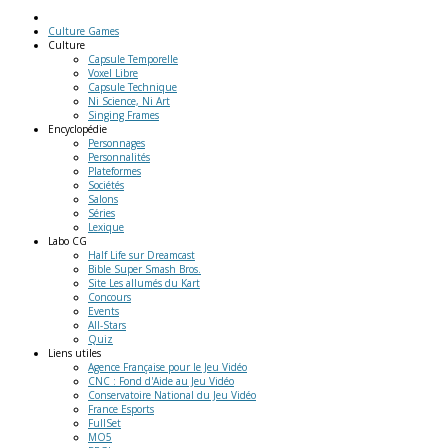
Culture Games
Culture
Capsule Temporelle
Voxel Libre
Capsule Technique
Ni Science, Ni Art
Singing Frames
Encyclopédie
Personnages
Personnalités
Plateformes
Sociétés
Salons
Séries
Lexique
Labo
CG
Half Life sur Dreamcast
Bible Super Smash Bros.
Site Les allumés du Kart
Concours
Events
All-Stars
Quiz
Liens
utiles
Agence Française pour le Jeu Vidéo
CNC : Fond d'Aide au Jeu Vidéo
Conservatoire National du Jeu Vidéo
France Esports
FullSet
MO5