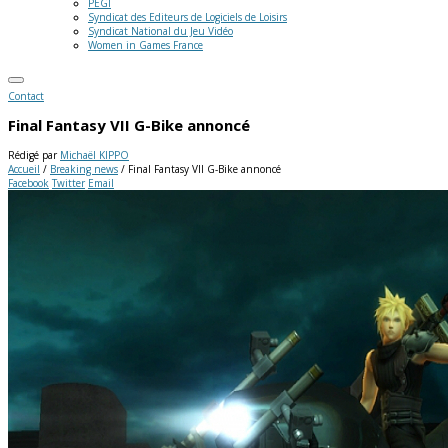
PEGI
Syndicat des Editeurs de Logiciels de Loisirs
Syndicat National du Jeu Vidéo
Women in Games France
Contact
Final Fantasy VII G-Bike annoncé
Rédigé par
Michaël KIPPO
Accueil
/
Breaking news
/
Final Fantasy VII G-Bike annoncé
Facebook
Twitter
Email