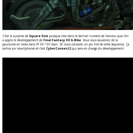
C’est la surprise de
Square Enix
puisque c’est dans le dernier numéro de Famitsu que l’on
a appris le développement de
Final Fantasy VII G-Bike
. Vous vous souvenez de la
poursuite en moto dans FF VII ? Eh bien, SE nous concocte un jeu tiré de cette séquence. Ça
sortira sur smartphones et c’est
CyberConnect2
qui sera en charge du développement.