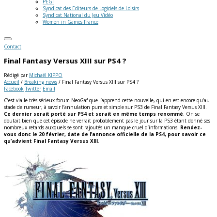
PEGI
Syndicat des Editeurs de Logiciels de Loisirs
Syndicat National du Jeu Vidéo
Women in Games France
Contact
Final Fantasy Versus XIII sur PS4 ?
Rédigé par
Michaël KIPPO
Accueil
/
Breaking news
/
Final Fantasy Versus XIII sur PS4 ?
Facebook
Twitter
Email
C’est via le très sérieux forum NeoGaf que l’apprend cette nouvelle, qui en est encore qu’au
stade de rumeur, à savoir l’annulation pure et simple sur PS3 de Final Fantasy Versus XIII.
Ce dernier serait porté sur PS4 et serait en même temps renommé
. On se
doutait bien que cet épisode ne verrait probablement pas le jour sur la PS3 étant donné ses
nombreux retards auxquels se sont rajoutés un manque cruel d’informations.
Rendez-
vous donc le 20 février, date de l’annonce officielle de la PS4, pour savoir ce
qu’advient Final Fantasy Versus XIII
.