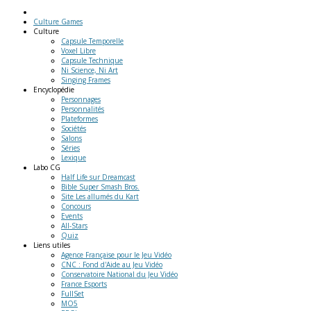
Culture Games
Culture
Capsule Temporelle
Voxel Libre
Capsule Technique
Ni Science, Ni Art
Singing Frames
Encyclopédie
Personnages
Personnalités
Plateformes
Sociétés
Salons
Séries
Lexique
Labo
CG
Half Life sur Dreamcast
Bible Super Smash Bros.
Site Les allumés du Kart
Concours
Events
All-Stars
Quiz
Liens
utiles
Agence Française pour le Jeu Vidéo
CNC : Fond d'Aide au Jeu Vidéo
Conservatoire National du Jeu Vidéo
France Esports
FullSet
MO5