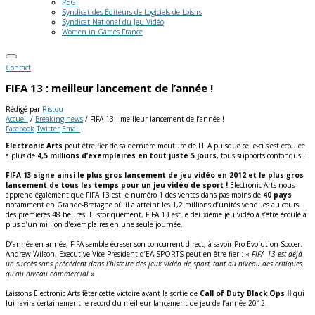
PEGI
Syndicat des Editeurs de Logiciels de Loisirs
Syndicat National du Jeu Vidéo
Women in Games France
Contact
FIFA 13 : meilleur lancement de l’année !
Rédigé par
Ristou
Accueil
/
Breaking news
/
FIFA 13 : meilleur lancement de l’année !
Facebook
Twitter
Email
Electronic Arts
peut être fier de sa dernière mouture de FIFA puisque celle-ci s’est écoulée
à plus de
4,5 millions d’exemplaires en tout juste 5 jours
, tous supports confondus !
FIFA 13 signe ainsi le plus gros lancement de jeu vidéo en 2012 et le plus gros
lancement de tous les temps pour un jeu vidéo de sport !
Electronic Arts nous
apprend également que FIFA 13 est le numéro 1 des ventes dans pas moins de
40 pays
notamment en Grande-Bretagne où il a atteint les 1,2 millions d’unités vendues au cours
des premières 48 heures. Historiquement, FIFA 13 est le deuxième jeu vidéo à s’être écoulé à
plus d’un million d’exemplaires en une seule journée.
D’année en année, FIFA semble écraser son concurrent direct, à savoir Pro Evolution Soccer.
Andrew Wilson, Executive Vice-President d’EA SPORTS peut en être fier : «
FIFA 13 est déjà
un succès sans précédent dans l’histoire des jeux vidéo de sport, tant au niveau des critiques
qu’au niveau commercial
».
Laissons Electronic Arts fêter cette victoire avant la sortie de
Call of Duty Black Ops II
qui
lui ravira certainement le record du meilleur lancement de jeu de l’année 2012.