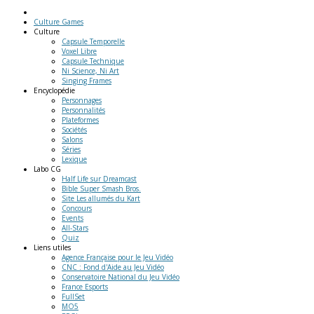
Culture Games
Culture
Capsule Temporelle
Voxel Libre
Capsule Technique
Ni Science, Ni Art
Singing Frames
Encyclopédie
Personnages
Personnalités
Plateformes
Sociétés
Salons
Séries
Lexique
Labo
CG
Half Life sur Dreamcast
Bible Super Smash Bros.
Site Les allumés du Kart
Concours
Events
All-Stars
Quiz
Liens
utiles
Agence Française pour le Jeu Vidéo
CNC : Fond d'Aide au Jeu Vidéo
Conservatoire National du Jeu Vidéo
France Esports
FullSet
MO5