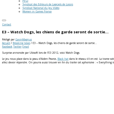
PEGI
Syndicat des Editeurs de Logiciels de Loisirs
Syndicat National du Jeu Vidéo
Women in Games France
Contact
E3 – Watch Dogs, les chiens de garde seront de sortie…
Rédigé par
GavinMagnus
Accueil
/
Breaking news
/
E3 – Watch Dogs, les chiens de garde seront de sortie…
Facebook
Twitter
Email
Surprise annoncée par Ubisoft lors de l’E3 2012, voici Watch Dogs.
Le jeu nous place dans la peau d’Aiden Pearce,
Black hat
dans le réseau s’il en est. La trame s
allez devoir répondre. On pourra aussi trouver en fin du trailer cet aphorisme : « Everything 