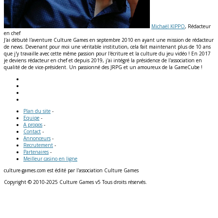
Michaël KIPPO
, Rédacteur
en chef
J'ai débuté l'aventure Culture Games en septembre 2010 en ayant une mission de rédacteur
de news. Devenant pour moi une véritable institution, cela fait maintenant plus de 10 ans
que j'y travaille avec cette même passion pour l'écriture et la culture du jeu vidéo ! En 2017
je deviens rédacteur en chef et depuis 2019, j'ai intégré la présidence de l'association en
qualité de de vice-président. Un passionné des JRPG et un amoureux de la GameCube !
Plan du site
-
Equipe
-
A propos
-
Contact
-
Annonceurs
-
Recrutement
-
Partenaires
-
Meilleur casino en ligne
culture-games.com est édité par l'association Culture Games
Copyright © 2010-2025 Culture Games v5 Tous droits réservés.