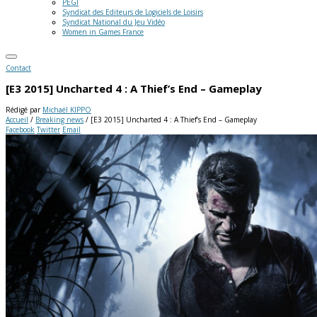
PEGI
Syndicat des Editeurs de Logiciels de Loisirs
Syndicat National du Jeu Vidéo
Women in Games France
Contact
[E3 2015] Uncharted 4 : A Thief’s End – Gameplay
Rédigé par
Michaël KIPPO
Accueil
/
Breaking news
/
[E3 2015] Uncharted 4 : A Thief’s End – Gameplay
Facebook
Twitter
Email