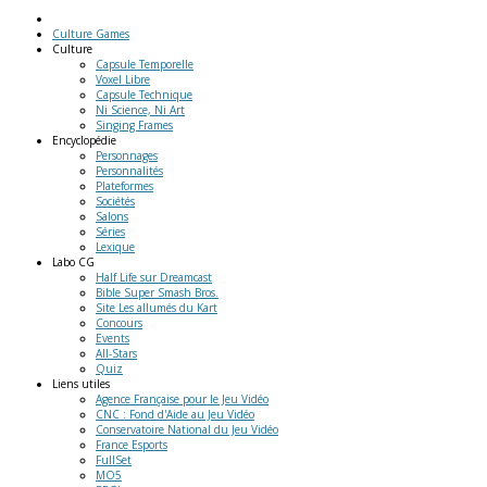
Culture Games
Culture
Capsule Temporelle
Voxel Libre
Capsule Technique
Ni Science, Ni Art
Singing Frames
Encyclopédie
Personnages
Personnalités
Plateformes
Sociétés
Salons
Séries
Lexique
Labo
CG
Half Life sur Dreamcast
Bible Super Smash Bros.
Site Les allumés du Kart
Concours
Events
All-Stars
Quiz
Liens
utiles
Agence Française pour le Jeu Vidéo
CNC : Fond d'Aide au Jeu Vidéo
Conservatoire National du Jeu Vidéo
France Esports
FullSet
MO5