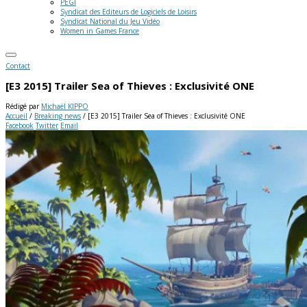
PEGI
Syndicat des Editeurs de Logiciels de Loisirs
Syndicat National du Jeu Vidéo
Women in Games France
Contact
[E3 2015] Trailer Sea of Thieves : Exclusivité ONE
Rédigé par
Michaël KIPPO
Accueil
/
Breaking news
/
[E3 2015] Trailer Sea of Thieves : Exclusivité ONE
Facebook
Twitter
Email