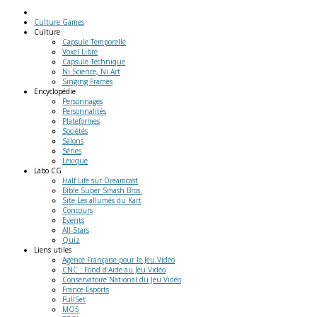
Culture Games
Culture
Capsule Temporelle
Voxel Libre
Capsule Technique
Ni Science, Ni Art
Singing Frames
Encyclopédie
Personnages
Personnalités
Plateformes
Sociétés
Salons
Séries
Lexique
Labo
CG
Half Life sur Dreamcast
Bible Super Smash Bros.
Site Les allumés du Kart
Concours
Events
All-Stars
Quiz
Liens
utiles
Agence Française pour le Jeu Vidéo
CNC : Fond d'Aide au Jeu Vidéo
Conservatoire National du Jeu Vidéo
France Esports
FullSet
MO5