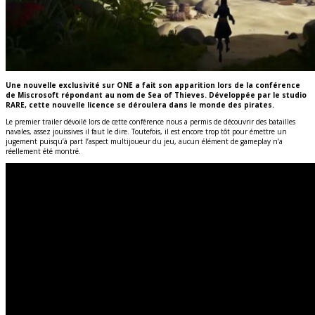
Une nouvelle exclusivité sur ONE a fait son apparition lors de la conférence
de Miscrosoft répondant au nom de Sea of Thieves. Développée par le studio
RARE, cette nouvelle licence se déroulera dans le monde des pirates.
Le premier trailer dévoilé lors de cette conférence nous a permis de découvrir des batailles
navales, assez jouissives il faut le dire. Toutefois, il est encore trop tôt pour émettre un
jugement puisqu’à part l’aspect multijoueur du jeu, aucun élément de gameplay n’a
réellement été montré.