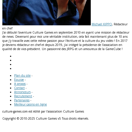
Michaël KIPPO
, Rédacteur
en chef
J'ai débuté l'aventure Culture Games en septembre 2010 en ayant une mission de rédacteur
de news. Devenant pour moi une véritable institution, cela fait maintenant plus de 10 ans
que j'y travaille avec cette même passion pour l'écriture et la culture du jeu vidéo ! En 2017
je deviens rédacteur en chef et depuis 2019, j'ai intégré la présidence de l'association en
qualité de de vice-président. Un passionné des JRPG et un amoureux de la GameCube !
Plan du site
-
Equipe
-
A propos
-
Contact
-
Annonceurs
-
Recrutement
-
Partenaires
-
Meilleur casino en ligne
culture-games.com est édité par l'association Culture Games
Copyright © 2010-2025 Culture Games v5 Tous droits réservés.