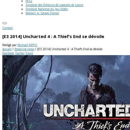
PEGI
Syndicat des Editeurs de Logiciels de Loisirs
Syndicat National du Jeu Vidéo
Women in Games France
Contact
[E3 2014] Uncharted 4 : A Thief’s End se dévoile
Rédigé par
Michaël KIPPO
Accueil
/
Breaking news
/
[E3 2014] Uncharted 4 : A Thief’s End se dévoile
Facebook
Twitter
Email