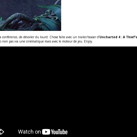
 conférence, de dévoiler du lourd. Chose faite avec un trailer/teaser d’
Uncharted 4 : A Thief’
éo non pas via une cinématique mais avec le moteur de jeu. Enjoy.