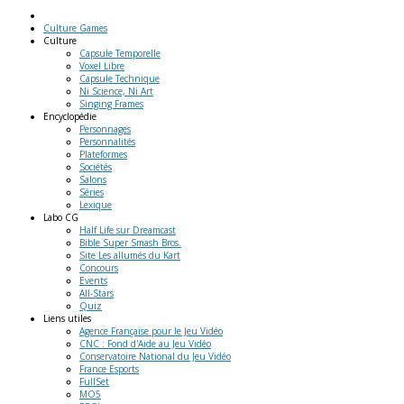
Culture Games
Culture
Capsule Temporelle
Voxel Libre
Capsule Technique
Ni Science, Ni Art
Singing Frames
Encyclopédie
Personnages
Personnalités
Plateformes
Sociétés
Salons
Séries
Lexique
Labo
CG
Half Life sur Dreamcast
Bible Super Smash Bros.
Site Les allumés du Kart
Concours
Events
All-Stars
Quiz
Liens
utiles
Agence Française pour le Jeu Vidéo
CNC : Fond d'Aide au Jeu Vidéo
Conservatoire National du Jeu Vidéo
France Esports
FullSet
MO5