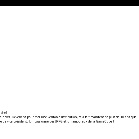
 chef
ews. Devenant pour moi une véritable institution, cela fait maintenant plus de 10 ans que j'y t
ité de de vice-président. Un passionné des JRPG et un amoureux de la GameCube !