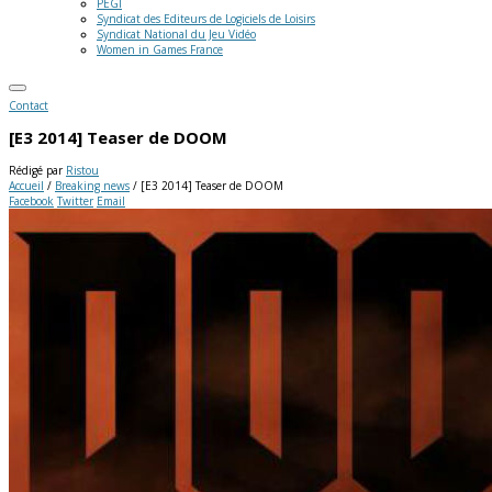
PEGI
Syndicat des Editeurs de Logiciels de Loisirs
Syndicat National du Jeu Vidéo
Women in Games France
Contact
[E3 2014] Teaser de DOOM
Rédigé par
Ristou
Accueil
/
Breaking news
/
[E3 2014] Teaser de DOOM
Facebook
Twitter
Email