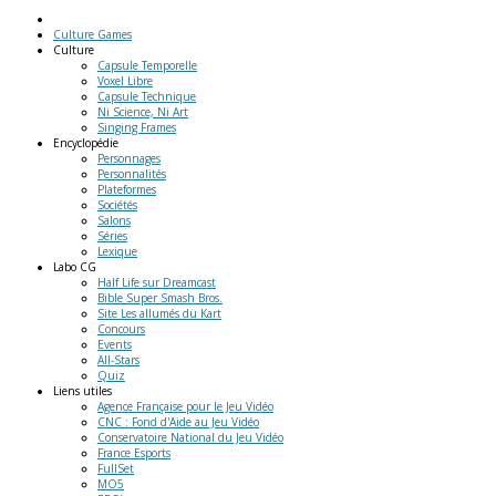
Culture Games
Culture
Capsule Temporelle
Voxel Libre
Capsule Technique
Ni Science, Ni Art
Singing Frames
Encyclopédie
Personnages
Personnalités
Plateformes
Sociétés
Salons
Séries
Lexique
Labo
CG
Half Life sur Dreamcast
Bible Super Smash Bros.
Site Les allumés du Kart
Concours
Events
All-Stars
Quiz
Liens
utiles
Agence Française pour le Jeu Vidéo
CNC : Fond d'Aide au Jeu Vidéo
Conservatoire National du Jeu Vidéo
France Esports
FullSet
MO5