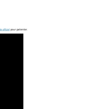
te officiel
pour patienter.