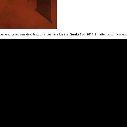
pement. Le jeu sera dévoilé pour la première fois à la
QuakeCon 2014
. En attendant, il y a le
si