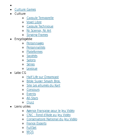
Culture Games
Culture
Capsule Temporelle
Voxel Libre
Capsule Technique
Ni Science, Ni Art
Singing Frames
Encyclopédie
Personnages
Personnalités
Plateformes
Sociétés
Salons
Séries
Lexique
Labo
CG
Half Life sur Dreamcast
Bible Super Smash Bros.
Site Les allumés du Kart
Concours
Events
All-Stars
Quiz
Liens
utiles
Agence Française pour le Jeu Vidéo
CNC : Fond d'Aide au Jeu Vidéo
Conservatoire National du Jeu Vidéo
France Esports
FullSet
MO5