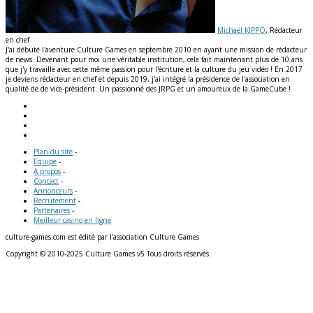
Michaël KIPPO
, Rédacteur
en chef
J'ai débuté l'aventure Culture Games en septembre 2010 en ayant une mission de rédacteur
de news. Devenant pour moi une véritable institution, cela fait maintenant plus de 10 ans
que j'y travaille avec cette même passion pour l'écriture et la culture du jeu vidéo ! En 2017
je deviens rédacteur en chef et depuis 2019, j'ai intégré la présidence de l'association en
qualité de de vice-président. Un passionné des JRPG et un amoureux de la GameCube !
Plan du site
-
Equipe
-
A propos
-
Contact
-
Annonceurs
-
Recrutement
-
Partenaires
-
Meilleur casino en ligne
culture-games.com est édité par l'association Culture Games
Copyright © 2010-2025 Culture Games v5 Tous droits réservés.