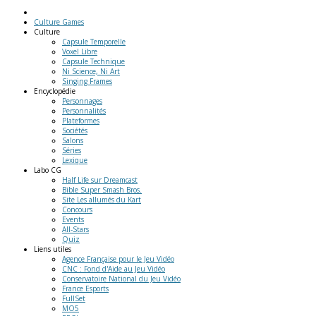
Culture Games
Culture
Capsule Temporelle
Voxel Libre
Capsule Technique
Ni Science, Ni Art
Singing Frames
Encyclopédie
Personnages
Personnalités
Plateformes
Sociétés
Salons
Séries
Lexique
Labo
CG
Half Life sur Dreamcast
Bible Super Smash Bros.
Site Les allumés du Kart
Concours
Events
All-Stars
Quiz
Liens
utiles
Agence Française pour le Jeu Vidéo
CNC : Fond d'Aide au Jeu Vidéo
Conservatoire National du Jeu Vidéo
France Esports
FullSet
MO5