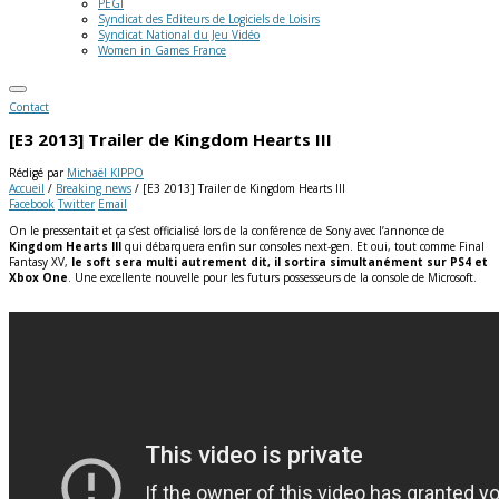
PEGI
Syndicat des Editeurs de Logiciels de Loisirs
Syndicat National du Jeu Vidéo
Women in Games France
Contact
[E3 2013] Trailer de Kingdom Hearts III
Rédigé par
Michaël KIPPO
Accueil
/
Breaking news
/
[E3 2013] Trailer de Kingdom Hearts III
Facebook
Twitter
Email
On le pressentait et ça s’est officialisé lors de la conférence de Sony avec l’annonce de
Kingdom Hearts III
qui débarquera enfin sur consoles next-gen. Et oui, tout comme Final
Fantasy XV,
le soft sera multi autrement dit, il sortira simultanément sur PS4 et
Xbox One
. Une excellente nouvelle pour les futurs possesseurs de la console de Microsoft.