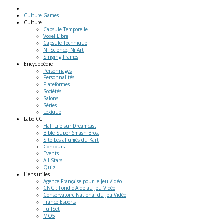
Culture Games
Culture
Capsule Temporelle
Voxel Libre
Capsule Technique
Ni Science, Ni Art
Singing Frames
Encyclopédie
Personnages
Personnalités
Plateformes
Sociétés
Salons
Séries
Lexique
Labo
CG
Half Life sur Dreamcast
Bible Super Smash Bros.
Site Les allumés du Kart
Concours
Events
All-Stars
Quiz
Liens
utiles
Agence Française pour le Jeu Vidéo
CNC : Fond d'Aide au Jeu Vidéo
Conservatoire National du Jeu Vidéo
France Esports
FullSet
MO5