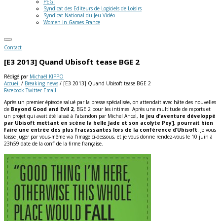
PEGI
Syndicat des Editeurs de Logiciels de Loisirs
Syndicat National du Jeu Vidéo
Women in Games France
Contact
[E3 2013] Quand Ubisoft tease BGE 2
Rédigé par
Michaël KIPPO
Accueil
/
Breaking news
/
[E3 2013] Quand Ubisoft tease BGE 2
Facebook
Twitter
Email
Après un premier épisode salué par la presse spécialisée, on attendait avec hâte des nouvelles
de
Beyond Good and Evil 2
, BGE 2 pour les intimes. Après une multitude de reports et
un projet qui avait été laissé à l’abandon par Michel Ancel,
le jeu d’aventure développé
par Ubisoft mettant en scène la belle Jade et son acolyte Pey’J, pourrait bien
faire une entrée des plus fracassantes lors de la conférence d’Ubisoft
.
Je vous
laisse juger par vous-même via l’image ci-dessous, et je vous donne rendez-vous le 10 juin à
23h59 date de la conf’ de la firme française.